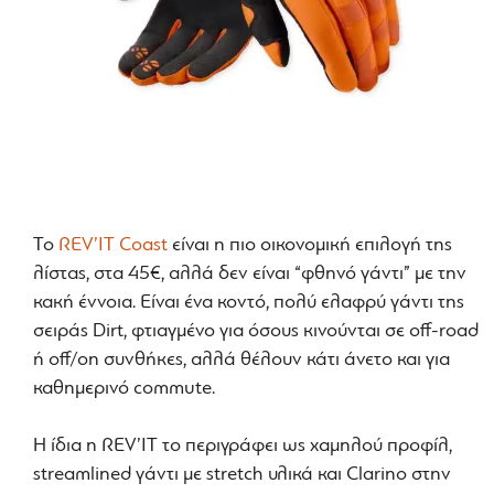
Το
REV’IT Coast
είναι η πιο οικονομική επιλογή της
λίστας, στα 45€, αλλά δεν είναι “φθηνό γάντι” με την
κακή έννοια. Είναι ένα κοντό, πολύ ελαφρύ γάντι της
σειράς Dirt, φτιαγμένο για όσους κινούνται σε off-road
ή off/on συνθήκες, αλλά θέλουν κάτι άνετο και για
καθημερινό commute.
Η ίδια η REV’IT το περιγράφει ως χαμηλού προφίλ,
streamlined γάντι με stretch υλικά και Clarino στην