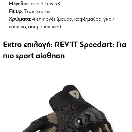
Μέγεθος:
από S έως 3XL.
Fit tip:
Τrue to size.
Χρώματα:
4 επιλογές (μαύρο, καφέ/μαύρο, γκρι/
κόκκινο, ασημί/κόκκινο).
Extra επιλογή: REV’IT Speedart: Για
πιο sport αίσθηση