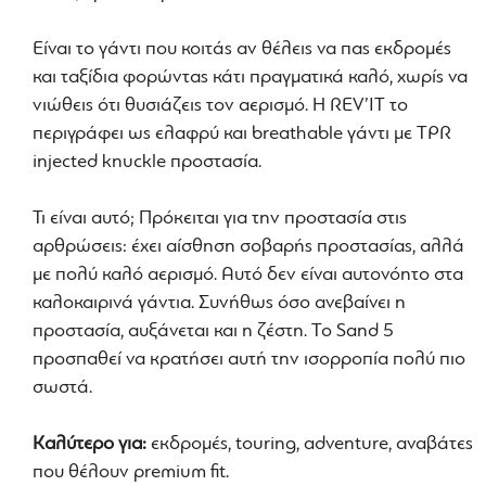
Είναι το γάντι που κοιτάς αν θέλεις να πας εκδρομές
και ταξίδια φορώντας κάτι πραγματικά καλό, χωρίς να
νιώθεις ότι θυσιάζεις τον αερισμό. Η REV’IT το
περιγράφει ως ελαφρύ και breathable γάντι με TPR
injected knuckle προστασία.
Τι είναι αυτό; Πρόκειται για την προστασία στις
αρθρώσεις: έχει αίσθηση σοβαρής προστασίας, αλλά
με πολύ καλό αερισμό. Αυτό δεν είναι αυτονόητο στα
καλοκαιρινά γάντια. Συνήθως όσο ανεβαίνει η
προστασία, αυξάνεται και η ζέστη. Το Sand 5
προσπαθεί να κρατήσει αυτή την ισορροπία πολύ πιο
σωστά.
Καλύτερο για:
εκδρομές, touring, adventure, αναβάτες
που θέλουν premium fit.