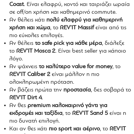
Coast
. Είναι ελαφρύ, κοντό και ταιριάζει ωραία
σε off/on χρήση και καθημερινό commute.
Αν θέλεις κάτι
πολύ ελαφρύ για καθημερινή
χρήση και χώμα
, το
REV’IT Massif
είναι από τις
πιο εύκολες επιλογές.
Αν θέλεις
το safe pick για κάθε μέρα
, διάλεξε
το
REV’IT Mosca 2
. Είναι best seller για κάποιο
λόγο.
Αν ψάχνεις
το καλύτερο value for money
, το
REV’IT Caliber 2
είναι μάλλον η πιο
ολοκληρωμένη πρόταση.
Αν βάζεις πρώτα την
προστασία
, δες σοβαρά το
REV’IT Dirt 4
.
Αν θες
premium καλοκαιρινό γάντι για
εκδρομές και ταξίδια
, το
REV’IT Sand 5
είναι η
πιο δυνατή επιλογή.
Και αν θες κάτι
πιο sport και αέρινο
, το
REV’IT