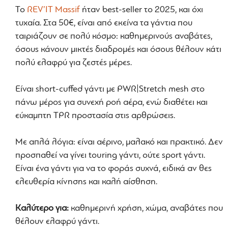
Το
REV’IT Massif
ήταν best-seller το 2025, και όχι
τυχαία. Στα 50€, είναι από εκείνα τα γάντια που
ταιριάζουν σε πολύ κόσμο: καθημερινούς αναβάτες,
όσους κάνουν μικτές διαδρομές και όσους θέλουν κάτι
πολύ ελαφρύ για ζεστές μέρες.
Είναι short-cuffed γάντι με PWR|Stretch mesh στο
πάνω μέρος για συνεχή ροή αέρα, ενώ διαθέτει και
εύκαμπτη TPR προστασία στις αρθρώσεις.
Με απλά λόγια: είναι αέρινο, μαλακό και πρακτικό. Δεν
προσπαθεί να γίνει touring γάντι, ούτε sport γάντι.
Είναι ένα γάντι για να το φοράς συχνά, ειδικά αν θες
ελευθερία κίνησης και καλή αίσθηση.
Καλύτερο για:
καθημερινή χρήση, χώμα, αναβάτες που
θέλουν ελαφρύ γάντι.