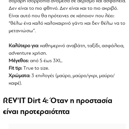
σοβαρή ισορροπία ανάμεσα σε αερισμό και ασφάλεια.
Δεν είναι το πιο φθηνό. Δεν είναι και το πιο ακριβό.
Είναι αυτό που θα πρότεινες σε κάποιον που λέει:
“θέλω ένα καλό καλοκαιρινό γάντι και δεν θέλω να το
μετανιώσω”.
Καλύτερο για:
καθημερινό αναβάτη, ταξίδι, ασφάλεια,
adventure χρήση.
Μέγεθος:
από S έως 3XL.
Fit tip:
Τrue to size.
Χρώματα:
3 επιλογές (μαύρο, μαύρο/γκρι, μαύρο/
καφέ).
REV’IT Dirt 4: Όταν η προστασία
είναι προτεραιότητα