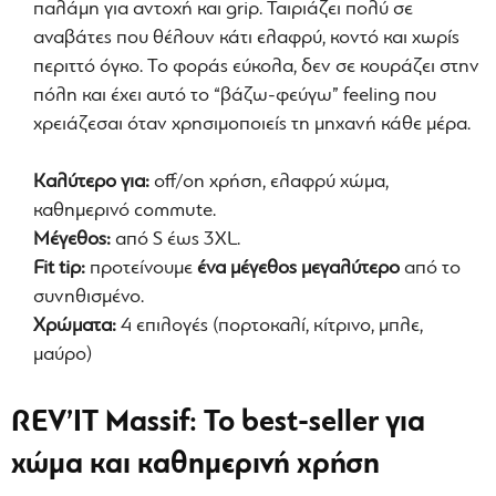
παλάμη για αντοχή και grip. Ταιριάζει πολύ σε
αναβάτες που θέλουν κάτι ελαφρύ, κοντό και χωρίς
περιττό όγκο. Το φοράς εύκολα, δεν σε κουράζει στην
πόλη και έχει αυτό το “βάζω-φεύγω” feeling που
χρειάζεσαι όταν χρησιμοποιείς τη μηχανή κάθε μέρα.
Καλύτερο για:
off/on χρήση, ελαφρύ χώμα,
καθημερινό commute.
Μέγεθος:
από S έως 3XL.
Fit tip:
προτείνουμε
ένα μέγεθος μεγαλύτερο
από το
συνηθισμένο.
Χρώματα:
4 επιλογές (πορτοκαλί, κίτρινο, μπλε,
μαύρο)
REV’IT Massif: Το best-seller για
χώμα και καθημερινή χρήση