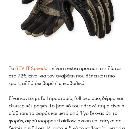
Το
REV’IT Speedart
είναι η extra πρόταση της λίστας,
στα 72€. Είναι για τον αναβάτη που θέλει κάτι πιο
sport, αλλά όχι βαρύ ή υπερβολικό.
Είναι κοντό, με full προστασία, full αερισμό, δέρμα και
εξωτερικές ραφές. Το βασικό του πλεονέκτημα είναι η
αίσθηση: το φοράς και μετά από λίγο ξεχνάς ότι το
φοράς, αφού ισορροπεί airflow, άνεση και έλεγχο σε
ζεστές συνθήκες.. Κι αυτό, ειδικά το καλοκαίρι, μετράει