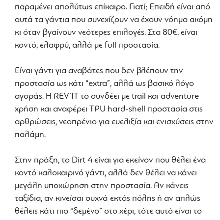
παραμένει απολύτως επίκαιρο. Γιατί; Επειδή είναι από
αυτά τα γάντια που συνεχίζουν να έχουν νόημα ακόμη
κι όταν βγαίνουν νεότερες επιλογές. Στα 80€, είναι
κοντό, ελαφρύ, αλλά με full προστασία.
Είναι γάντι για αναβάτες που δεν βλέπουν την
προστασία ως κάτι “extra”, αλλά ως βασικό λόγο
αγοράς. Η REV’IT το συνδέει με trail και adventure
χρήση και αναφέρει TPU hard-shell προστασία στις
αρθρώσεις, νεοπρένιο για ευελιξία και ενισχύσεις στην
παλάμη.
Στην πράξη, το Dirt 4 είναι για εκείνον που θέλει ένα
κοντό καλοκαιρινό γάντι, αλλά δεν θέλει να κάνει
μεγάλη υποχώρηση στην προστασία. Αν κάνεις
ταξίδια, αν κινείσαι συχνά εκτός πόλης ή αν απλώς
θέλεις κάτι πιο “δεμένο” στο χέρι, τότε αυτό είναι το