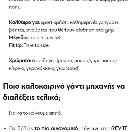
πολύ.
Καλύτερο για:
sport χρήση, καθημερινές γρήγορες
βόλτες, αναβάτες που θέλουν αίσθηση στο grip.
Μέγεθος:
από S έως 3XL.
Fit tip:
True to size.
Χρώματα:
6 επιλογές (μαύρο, μαύρο/γκρι, μαύρο/
κίτρινο, γκρι/κόκκινο, γκρι/sand)
Ποιο καλοκαιρινό γάντι μηχανής να
διαλέξεις τελικά;
Για να το κάνουμε απλό:
Αν θέλεις
το πιο οικονομικό
, πήγαινε στο
REV’IT