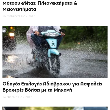
Μοτοσυκλέτας: Πλεονεκτήματα &
Μειονεκτήματα
10 ΦΕΒΡΟΥΑΡΊΟΥ 2026
Οδηγός Επιλογής Αδιάβροχου για Ασφαλείς
Βροχερές Βόλτες με τη Μηχανή
14 ΝΟΕΜΒΡΊΟΥ 2025