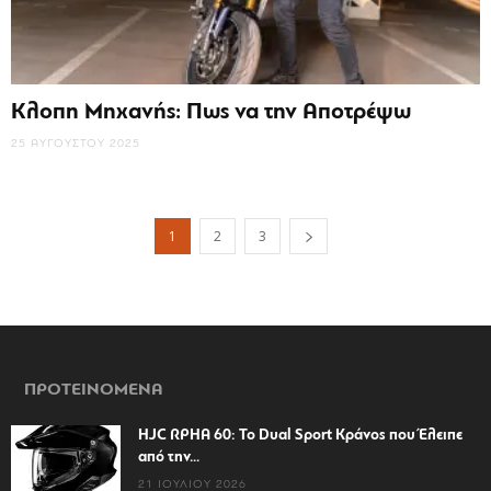
Κλοπη Μηχανής: Πως να την Αποτρέψω
25 ΑΥΓΟΎΣΤΟΥ 2025
1
2
3
ΠΡΟΤΕΙΝΟΜΕΝΑ
HJC RPHA 60: Το Dual Sport Κράνος που Έλειπε
από την...
21 ΙΟΥΛΊΟΥ 2026