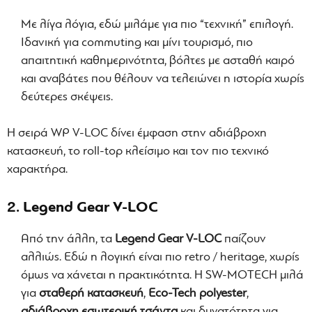
Με λίγα λόγια, εδώ μιλάμε για πιο “τεχνική” επιλογή.
Ιδανική για commuting και μίνι τουρισμό, πιο
απαιτητική καθημερινότητα, βόλτες με ασταθή καιρό
και αναβάτες που θέλουν να τελειώνει η ιστορία χωρίς
δεύτερες σκέψεις.
Η σειρά WP V-LOC δίνει έμφαση στην αδιάβροχη
κατασκευή, το roll-top κλείσιμο και τον πιο τεχνικό
χαρακτήρα.
2. Legend Gear V-LOC
Από την άλλη, τα
Legend Gear V-LOC
παίζουν
αλλιώς. Εδώ η λογική είναι πιο retro / heritage, χωρίς
όμως να χάνεται η πρακτικότητα. Η SW-MOTECH μιλά
για
σταθερή κατασκευή
,
Eco-Tech polyester
,
αδιάβροχη εσωτερική τσάντα
και δυνατότητα για