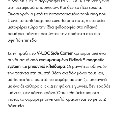
Η SW-MOTECH περιγράφει το V-LOC ως τη νέα γενιά
στη μεταφορά αποσκευών. Και δεν το λέει τυχαία.
Είκοσι χρόνια μετά το πατενταρισμένο tank ring που
έκανε τα tank bags πιο εύκολα από ποτέ, η εταιρεία
μεταφέρει τώρα την ίδια φιλοσοφία στα πλαϊνά
σαμάρια, πάντα κρατώντας την ποιότητα στο πιο
υψηλό επίπεδο.
Στην πράξη, το
V-LOC Side Carrier
χρησιμοποιεί ένα
συνδυασμό από
ενσωματωμένο Fidlock® magnetic
system
και
μηχανικό κλείδωμα
. Οι μαγνήτες οδηγούν
την τσάντα στη σωστή θέση σχεδόν μόνοι τους και,
μόλις πατήσει σωστά, το σαμάρι ασφαλίζει μηχανικά
με ένα ξεκάθαρο click. Δεν ψάχνεις γωνίες, δεν τραβάς
ιμάντες, δεν χάνεις χρόνο. Όπως θα δείτε και στο
video, το σαμάρι μπαίνει απλά κρατώντας το με τα 2
δάχτυλα.