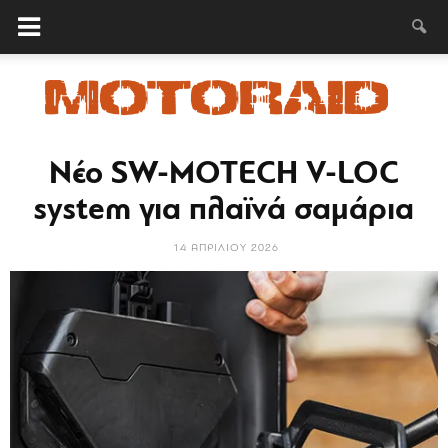
Νέο SW-MOTECH V-LOC
MotoRAID
system για πλαϊνά σαμάρια
14 ΑΠΡΙΛΊΟΥ 2026