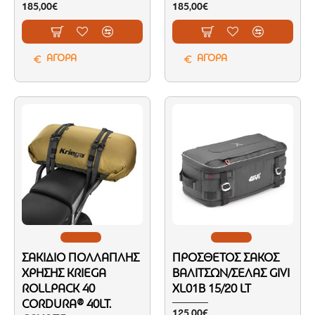
185,00€
185,00€
ΑΓΟΡΑ
ΑΓΟΡΑ
ΣΑΚΊΔΙΟ ΠΟΛΛΑΠΛΉΣ
ΠΡΌΣΘΕΤΟΣ ΣΆΚΟΣ
ΧΡΉΣΗΣ KRIEGA
ΒΑΛΙΤΣΏΝ/ΣΈΛΑΣ GIVI
ROLLPACK 40
XL01B 15/20 LT
CORDURA® 40LT.
125,00€