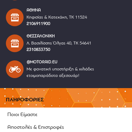
ΑΘΗΝΑ
Κηφισίας & Κατεχάκη, ΤΚ 11524
2106911900
ΘΕΣΣΑΛΟΝΙΚΗ
Λ. Βασιλίσσης Όλγας 40, ΤΚ 54641
2310833750
@MOTORAID.EU
Με φανατική υποστήριξη & χιλιάδες
ετοιμοπαράδοτα αξεσουάρ!
ΠΛΗΡΟΦΟΡΙΕΣ
Ποιοι Είμαστε
Αποστολές & Επιστροφές