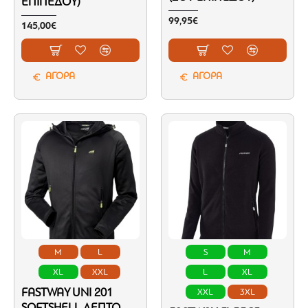
ΕΠΙΠΈΔΟΥ)
99,95€
145,00€
ΑΓΟΡΑ
ΑΓΟΡΑ
M
L
S
M
XL
XXL
L
XL
FASTWAY UNI 201
XXL
3XL