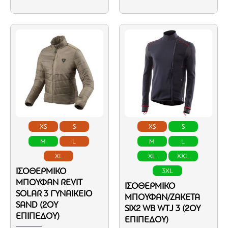
XS
S
XS
S
M
L
M
L
XL
XL
XXL
ΙΣΟΘΕΡΜΙΚΌ
3XL
ΜΠΟΥΦΆΝ REVIT
ΙΣΟΘΕΡΜΙΚΌ
SOLAR 3 ΓΥΝΑΙΚΕΊΟ
ΜΠΟΥΦΆΝ/ΖΑΚΈΤΑ
SAND (2ΟΥ
SIX2 WB WTJ 3 (2ΟΥ
ΕΠΙΠΈΔΟΥ)
ΕΠΙΠΈΔΟΥ)