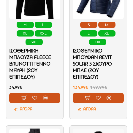
M
L
S
M
XL
XXL
L
XL
3XL
XXL
ΙΣΟΘΕΡΜΙΚΉ
ΙΣΟΘΕΡΜΙΚΌ
ΜΠΛΟΎΖΑ FLEECE
ΜΠΟΥΦΆΝ REVIT
BRUNOTTI TENNO
SOLAR 3 ΣΚΟΎΡΟ
ΜΑΎΡΗ (2ΟΥ
ΜΠΛΕ (2ΟΥ
ΕΠΙΠΈΔΟΥ)
ΕΠΙΠΈΔΟΥ)
34,99€
134,99€
149,99€
ΑΓΟΡΑ
ΑΓΟΡΑ