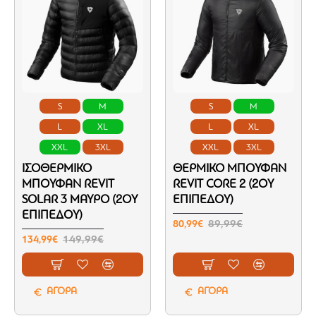
S
M
S
M
L
XL
L
XL
XXL
3XL
XXL
3XL
ΙΣΟΘΕΡΜΙΚΌ
ΘΕΡΜΙΚΌ ΜΠΟΥΦΆΝ
ΜΠΟΥΦΆΝ REVIT
REVIT CORE 2 (2ΟΥ
SOLAR 3 ΜΑΎΡΟ (2ΟΥ
ΕΠΙΠΈΔΟΥ)
ΕΠΙΠΈΔΟΥ)
80,99€
89,99€
134,99€
149,99€
ΑΓΟΡΑ
ΑΓΟΡΑ