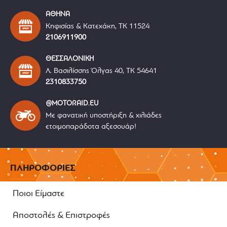
ΑΘΗΝΑ
Κηφισίας & Κατεχάκη, ΤΚ 11524
2106911900
ΘΕΣΣΑΛΟΝΙΚΗ
Λ. Βασιλίσσης Όλγας 40, ΤΚ 54641
2310833750
@MOTORAID.EU
Με φανατική υποστήριξη & χιλιάδες
ετοιμοπαράδοτα αξεσουάρ!
ΠΛΗΡΟΦΟΡΙΕΣ
Ποιοι Είμαστε
Αποστολές & Επιστροφές