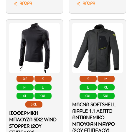
ΑΓΟΡΑ
ΑΓΟΡΑ
XS
S
S
M
M
L
L
XL
XL
XXL
XXL
3XL
MACNA SOFTSHELL
3XL
RIPPLE 1.1 ΛΕΠΤΌ
ΙΣΟΘΕΡΜΙΚΉ
ΑΝΤΙΑΝΕΜΙΚΌ
ΜΠΛΟΎΖΑ SIX2 WIND
ΜΠΟΥΦΆΝ ΜΑΎΡΟ
STOPPER (2ΟΥ
(2ΟΥ ΕΠΙΠΈΔΟΥ)