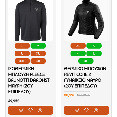
S
M
XS
S
L
XL
M
L
XXL
3XL
XL
ΙΣΟΘΕΡΜΙΚΉ
ΘΕΡΜΙΚΌ ΜΠΟΥΦΆΝ
ΜΠΛΟΎΖΑ FLEECE
REVIT CORE 2
BRUNOTTI DARONST
ΓΥΝΑΙΚΕΊΟ ΜΑΎΡΟ
ΜΑΎΡΗ (2ΟΥ
(2ΟΥ ΕΠΙΠΈΔΟΥ)
ΕΠΙΠΈΔΟΥ)
80,99€
89,99€
49,95€