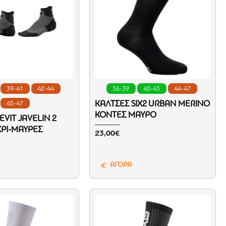
39-41
42-44
36-39
40-43
44-47
ΚΆΛΤΣΕΣ SIX2 URBAN MERINO
45-47
ΚΟΝΤΈΣ ΜΑΎΡΟ
EVIT JAVELIN 2
ΚΡΙ-ΜΑΎΡΕΣ
23,00€
ΑΓΟΡΑ