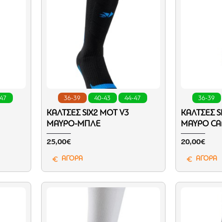
-47
36-39
40-43
44-47
36-39
ΚΆΛΤΣΕΣ SIX2 MOT V3
ΚΆΛΤΣΕΣ S
ΜΑΎΡΟ-ΜΠΛΕ
ΜΑΎΡΟ CA
25,00€
20,00€
ΑΓΟΡΑ
ΑΓΟΡΑ