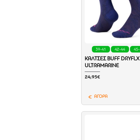
39-41
42-44
45
ΚΆΛΤΣΕΣ BUFF DRYFL
ULTRAMARINE
24,95€
ΑΓΟΡΑ