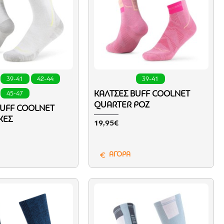
39-41
42-44
39-41
ΚΆΛΤΣΕΣ BUFF COOLNET
45-47
QUARTER ΡΟΖ
BUFF COOLNET
ΚΈΣ
19,95€
ΑΓΟΡΑ