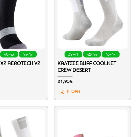
40-43
44-47
39-41
42-44
45-47
IX2 ΑEROTECH V2
ΚΆΛΤΣΕΣ BUFF COOLNET
CREW DESERT
21,95€
ΑΓΟΡΑ