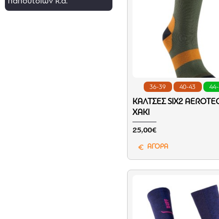
παπουτσιών κ.α.
36-39
40-43
44
ΚΆΛΤΣΕΣ SIX2 ΑEROTE
ΧΑΚΊ
25,00€
ΑΓΟΡΑ