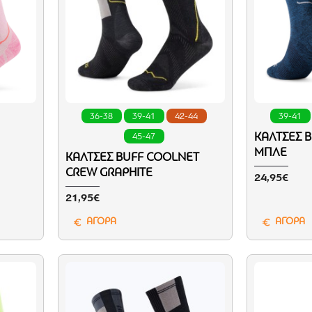
36-38
39-41
42-44
39-41
ΚΆΛΤΣΕΣ 
45-47
ΜΠΛΈ
ΚΆΛΤΣΕΣ BUFF COOLNET
CREW GRAPHITE
24,95€
21,95€
ΑΓΟΡΑ
ΑΓΟΡΑ