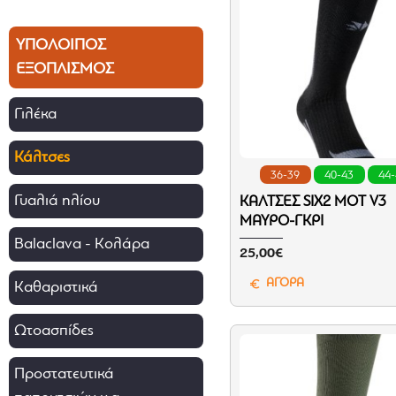
ΥΠΟΛΟΙΠΟΣ
ΕΞΟΠΛΙΣΜΟΣ
Γιλέκα
Κάλτσες
36-39
40-43
44
Γυαλιά ηλίου
ΚΆΛΤΣΕΣ SIX2 MOT V3
ΜΑΎΡΟ-ΓΚΡΙ
Balaclava - Κολάρα
25,00€
ΑΓΟΡΑ
Καθαριστικά
Ωτοασπίδες
Προστατευτικά