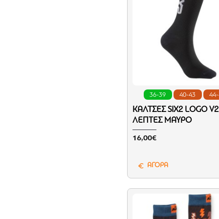
36-39
40-43
44
ΚΆΛΤΣΕΣ SIX2 LOGO V2
ΛΕΠΤΈΣ ΜΑΎΡΟ
16,00€
ΑΓΟΡΑ