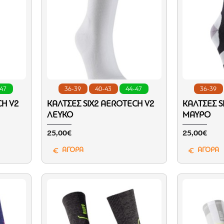
-47
36-39
40-43
44-47
36-39
CH V2
ΚΆΛΤΣΕΣ SIX2 ΑEROTECH V2
ΚΆΛΤΣΕΣ S
ΛΕΥΚΌ
ΜΑΎΡΟ
25,00€
25,00€
ΑΓΟΡΑ
ΑΓΟΡΑ