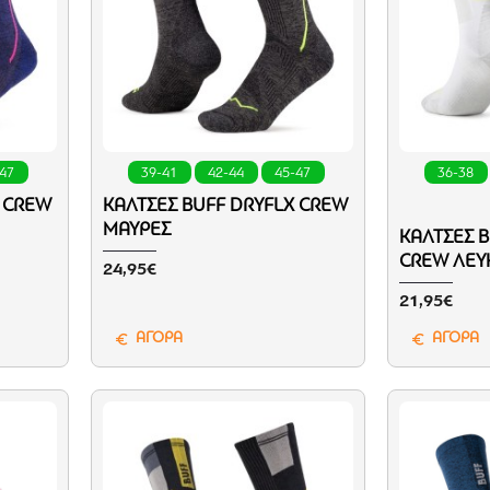
-47
39-41
42-44
45-47
36-38
X CREW
ΚΆΛΤΣΕΣ BUFF DRYFLX CREW
ΜΑΎΡΕΣ
ΚΆΛΤΣΕΣ 
CREW ΛΕΥ
24,95€
21,95€
ΑΓΟΡΑ
ΑΓΟΡΑ