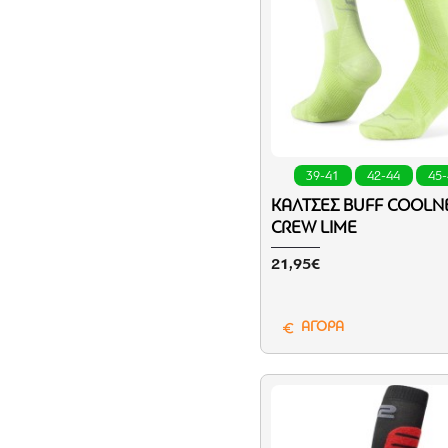
39-41
42-44
45
ΚΆΛΤΣΕΣ BUFF COOLN
CREW LIME
21,95€
ΑΓΟΡΑ