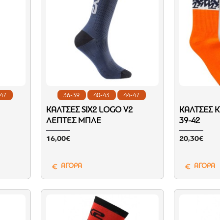
-47
36-39
40-43
44-47
ΚΆΛΤΣΕΣ SIX2 LOGO V2
ΚΆΛΤΣΕΣ K
ΛΕΠΤΈΣ ΜΠΛΕ
39-42
16,00€
20,30€
ΑΓΟΡΑ
ΑΓΟΡΑ