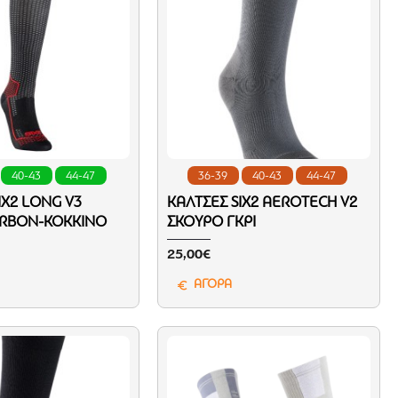
40-43
44-47
36-39
40-43
44-47
IX2 LONG V3
ΚΆΛΤΣΕΣ SIX2 ΑEROTECH V2
RBON-ΚΌΚΚΙΝΟ
ΣΚΟΎΡΟ ΓΚΡΙ
25,00€
ΑΓΟΡΑ