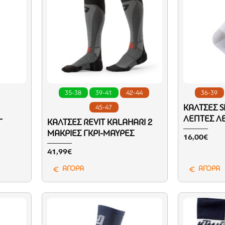
35-38
39-41
42-44
36-39
ΚΆΛΤΣΕΣ S
45-47
-
ΛΕΠΤΈΣ Λ
ΚΆΛΤΣΕΣ REVIT KALAHARI 2
ΜΑΚΡΙΈΣ ΓΚΡΙ-ΜΑΎΡΕΣ
16,00€
41,99€
ΑΓΟΡΑ
ΑΓΟΡΑ