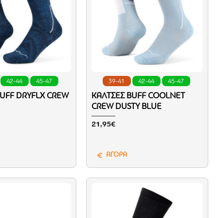
42-44
45-47
39-41
42-44
45-47
BUFF DRYFLX CREW
ΚΆΛΤΣΕΣ BUFF COOLNET
CREW DUSTY BLUE
21,95€
ΑΓΟΡΑ