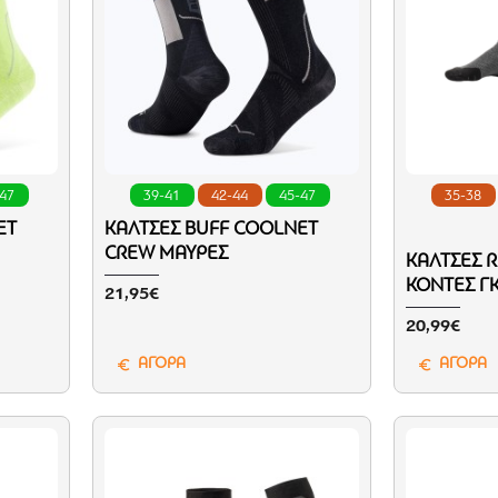
-47
39-41
42-44
45-47
35-38
ET
ΚΆΛΤΣΕΣ BUFF COOLNET
CREW ΜΑΎΡΕΣ
ΚΆΛΤΣΕΣ R
ΚΟΝΤΈΣ Γ
21,95€
20,99€
ΑΓΟΡΑ
ΑΓΟΡΑ