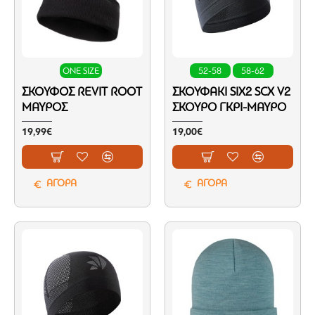
ONE SIZE
52-58
58-62
ΣΚΟΎΦΟΣ REVIT ROOT
ΣΚΟΥΦΆΚΙ SIX2 SCX V2
ΜΑΎΡΟΣ
ΣΚΟΎΡΟ ΓΚΡΙ-ΜΑΎΡΟ
19,99€
19,00€
ΑΓΟΡΑ
ΑΓΟΡΑ