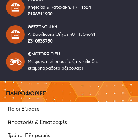
ΑΘΗΝΑ
Κηφισίας & Κατεχάκη, ΤΚ 11524
2106911900
ΘΕΣΣΑΛΟΝΙΚΗ
Λ. Βασιλίσσης Όλγας 40, ΤΚ 54641
2310833750
@MOTORAID.EU
Με φανατική υποστήριξη & χιλιάδες
ετοιμοπαράδοτα αξεσουάρ!
ΠΛΗΡΟΦΟΡΙΕΣ
Ποιοι Είμαστε
Αποστολές & Επιστροφές
Τρόποι Πληρωμής