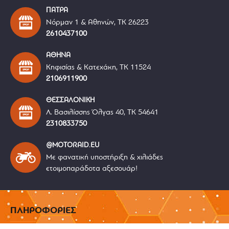
ΠΑΤΡΑ
Νόρμαν 1 & Αθηνών, ΤΚ 26223
2610437100
ΑΘΗΝΑ
Κηφισίας & Κατεχάκη, ΤΚ 11524
2106911900
ΘΕΣΣΑΛΟΝΙΚΗ
Λ. Βασιλίσσης Όλγας 40, ΤΚ 54641
2310833750
@MOTORAID.EU
Με φανατική υποστήριξη & χιλιάδες
ετοιμοπαράδοτα αξεσουάρ!
ΠΛΗΡΟΦΟΡΙΕΣ