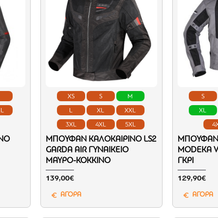
L
XS
S
M
S
XL
L
XL
XXL
XL
3XL
4XL
5XL
4
ΝΌ
ΜΠΟΥΦΆΝ ΚΑΛΟΚΑΙΡΙΝΌ LS2
ΜΠΟΥΦΆΝ 
GARDA AIR ΓΥΝΑΙΚΕΊΟ
MODEKA V
ΜΑΎΡΟ-ΚΌΚΚΙΝΟ
ΓΚΡΙ
139,00€
129,90€
ΑΓΟΡΑ
ΑΓΟΡΑ