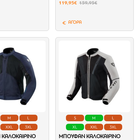
119,95€
159,95€
ΑΓΟΡΑ
M
L
S
M
L
XXL
3XL
XL
XXL
3XL
ΚΑΛΟΚΑΙΡΙΝΌ
ΜΠΟΥΦΆΝ ΚΑΛΟΚΑΙΡΙΝΌ