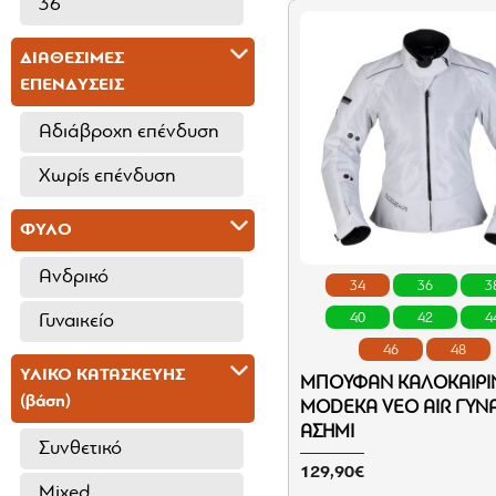
36
38
ΔΙΑΘΕΣΙΜΕΣ
ΕΠΕΝΔΥΣΕΙΣ
40
Αδιάβροχη επένδυση
42
Χωρίς επένδυση
44
46
ΦΥΛΟ
48
Ανδρικό
34
36
3
40
42
4
Γυναικείο
46
48
ΥΛΙΚΟ ΚΑΤΑΣΚΕΥΗΣ
ΜΠΟΥΦΆΝ ΚΑΛΟΚΑΙΡΙ
(βάση)
MODEKA VEO AIR ΓΥΝΑ
ΑΣΗΜΊ
Συνθετικό
129,90€
Mixed