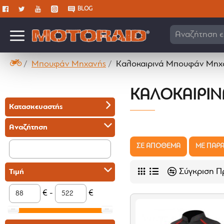
BLOG
Ψά
Μπουφάν Μηχανής
Καλοκαιρινά Μπουφάν Μηχ
ΚΑΛΟΚΑΙΡΙ
Κατασκευαστής
Αναζήτηση
ΣΕ ΑΠΟΘΕΜΑ
ΜΕ ΠΑΡΑ
Σύγκριση Π
Τιμή
€ -
€