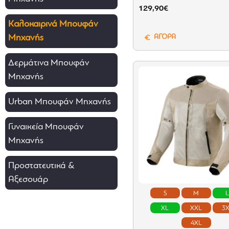
129,90€
Καλοκαιρινά Μπουφάν
ΑΓΟΡΑ
Μηχανής
Δερμάτινα Μπουφάν
Μηχανής
Urban Μπουφάν Μηχανής
Γυναικεία Μπουφάν
Μηχανής
Προστατευτικά &
Αξεσουάρ
S
M
XL
XXL
3
4XL