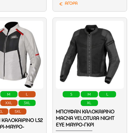
ΑΓΟΡΑ
M
L
S
M
L
XXL
3XL
XL
ΜΠΟΥΦΆΝ ΚΑΛΟΚΑΙΡΙΝΌ
XL
5XL
MACNA VELOTURA NIGHT
ΚΑΛΟΚΑΙΡΙΝΌ LS2
EYE ΜΑΎΡΟ-ΓΚΡΊ
ΡΙ-ΜΑΎΡΟ-