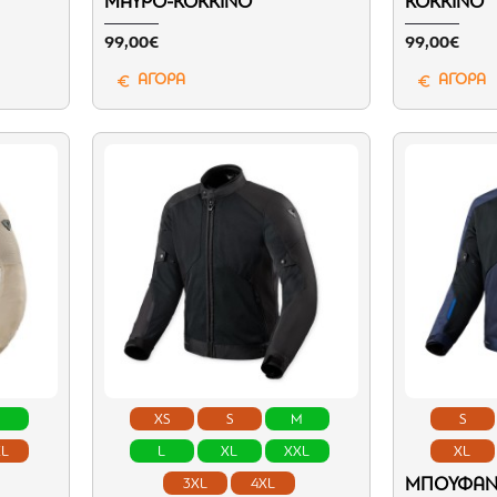
ΜΑΎΡΟ-ΚΌΚΚΙΝΟ
ΚΌΚΚΙΝΟ
99,00€
99,00€
ΑΓΟΡΑ
ΑΓΟΡΑ
L
XS
S
M
S
XL
L
XL
XXL
XL
ΜΠΟΥΦΆΝ 
3XL
4XL