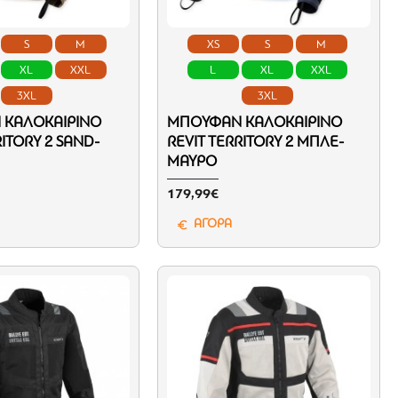
S
M
XS
S
M
XL
XXL
L
XL
XXL
3XL
3XL
ΚΑΛΟΚΑΙΡΙΝΌ
ΜΠΟΥΦΆΝ ΚΑΛΟΚΑΙΡΙΝΌ
RITORY 2 SAND-
REVIT TERRITORY 2 ΜΠΛΈ-
ΜΑΎΡΟ
179,99€
ΑΓΟΡΑ