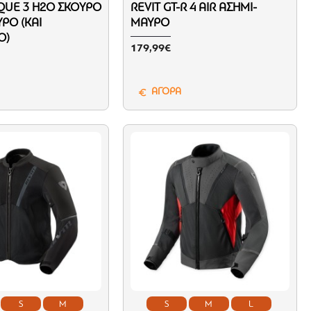
QUE 3 H2O ΣΚΟΎΡΟ
REVIT GT-R 4 AIR ΑΣΗΜΊ-
ΡΟ (ΚΑΙ
ΜΑΎΡΟ
Ο)
179,99€
ΑΓΟΡΑ
S
M
S
M
L