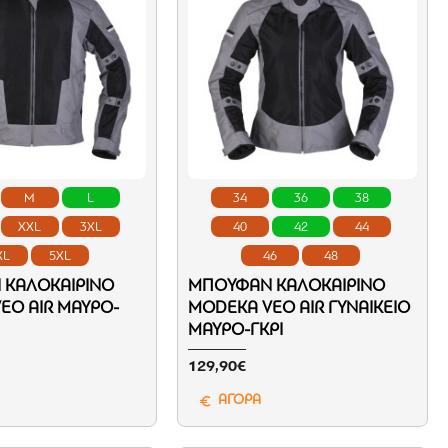
M
L
34
36
38
XXL
3XL
40
42
44
XL
5XL
46
48
ΚΑΛΟΚΑΙΡΙΝΌ
ΜΠΟΥΦΆΝ ΚΑΛΟΚΑΙΡΙΝΌ
EO AIR ΜΑΎΡΟ-
MODEKA VEO AIR ΓΥΝΑΙΚΕΊΟ
ΜΑΎΡΟ-ΓΚΡΙ
129,90€
ΑΓΟΡΑ