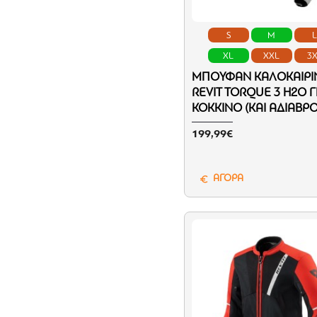
S
M
XL
XXL
3
ΜΠΟΥΦΆΝ ΚΑΛΟΚΑΙΡΙ
REVIT TORQUE 3 H2O Γ
ΚΌΚΚΙΝΟ (ΚΑΙ ΑΔΙΆΒΡ
199,99€
ΑΓΟΡΑ