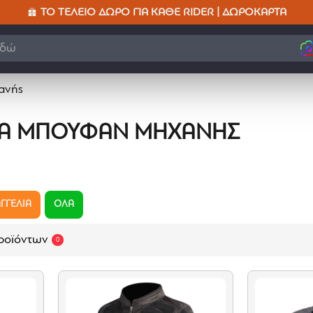
ΤΟ ΤΈΛΕΙΟ ΔΏΡΟ ΓΙΑ ΚΆΘΕ RIDER | ΔΩΡΟΚΆΡΤΑ
ανής
ΝΆ ΜΠΟΥΦΆΝ ΜΗΧΑΝΉΣ
ΓΓΕΛΙΑ
ΟΛΑ
ροϊόντων
0