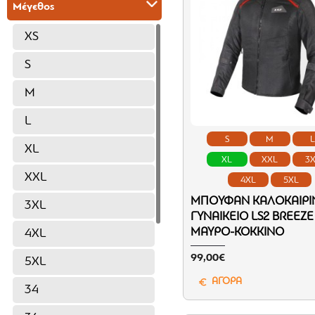
Μέγεθος
XS
S
M
L
S
M
XL
XL
XXL
3
XXL
4XL
5XL
ΜΠΟΥΦΆΝ ΚΑΛΟΚΑΙΡΙ
3XL
ΓΥΝΑΙΚΕΊΟ LS2 BREEZE
ΜΑΎΡΟ-ΚΌΚΚΙΝΟ
4XL
99,00€
5XL
ΑΓΟΡΑ
34