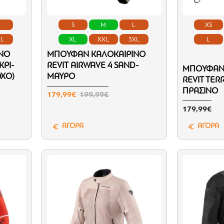
L
S
M
L
XS
XL
XL
XXL
3XL
L
ΝΌ
ΜΠΟΥΦΆΝ ΚΑΛΟΚΑΙΡΙΝΌ
ΚΡΙ-
REVIT AIRWAVE 4 SAND-
ΜΠΟΥΦΆΝ 
ΟΧΟ)
ΜΑΎΡΟ
REVIT TER
ΠΡΆΣΙΝΟ
179,99€
199,99€
179,99€
ΑΓΟΡΑ
ΑΓΟΡΑ