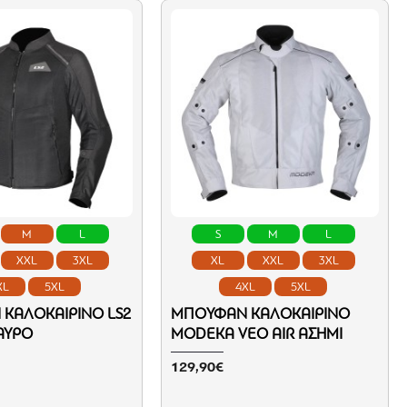
M
L
S
M
L
XXL
3XL
XL
XXL
3XL
XL
5XL
4XL
5XL
ΚΑΛΟΚΑΙΡΙΝΌ LS2
ΜΠΟΥΦΆΝ ΚΑΛΟΚΑΙΡΙΝΌ
ΑΎΡΟ
MODEKA VEO AIR ΑΣΗΜΊ
129,90€