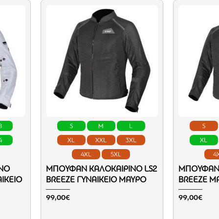
8
S
M
L
S
4
XL
XXL
3XL
XL
4XL
5XL
4
ΝΌ
ΜΠΟΥΦΆΝ ΚΑΛΟΚΑΙΡΙΝΌ LS2
ΜΠΟΥΦΆΝ 
ΙΚΕΊΟ
BREEZE ΓΥΝΑΙΚΕΊΟ ΜΑΎΡΟ
BREEZE Μ
99,00€
99,00€