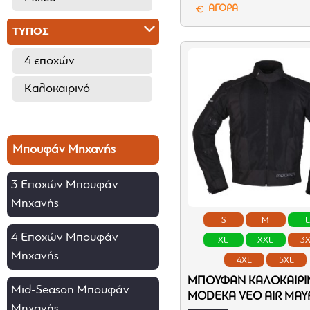
ΑΓΟΡΑ
ΤΥΠΟΣ
4 εποχών
Καλοκαιρινό
Μπουφάν Μηχανής
3 Εποχών Μπουφάν
Μηχανής
S
M
4 Εποχών Μπουφάν
XL
XXL
3
Μηχανής
4XL
5XL
ΜΠΟΥΦΆΝ ΚΑΛΟΚΑΙΡΙ
Mid-Season Μπουφάν
MODEKA VEO AIR ΜΑΎ
Μηχανής