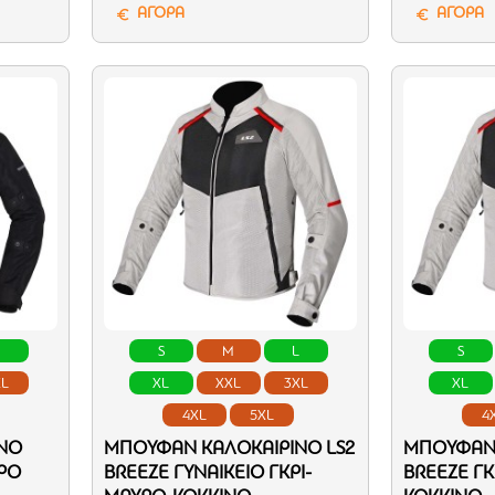
ΑΓΟΡΑ
ΑΓΟΡΑ
L
S
M
L
S
XL
XL
XXL
3XL
XL
4XL
5XL
4
ΝΌ
ΜΠΟΥΦΆΝ ΚΑΛΟΚΑΙΡΙΝΌ LS2
ΜΠΟΥΦΆΝ 
ΡΟ
BREEZE ΓΥΝΑΙΚΕΊΟ ΓΚΡΙ-
BREEZE ΓΚ