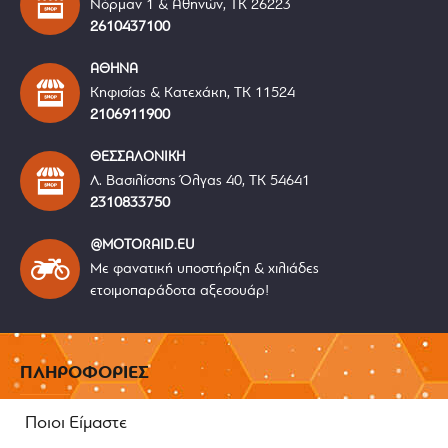
Νόρμαν 1 & Αθηνών, ΤΚ 26223
2610437100
ΑΘΗΝΑ
Κηφισίας & Κατεχάκη, ΤΚ 11524
2106911900
ΘΕΣΣΑΛΟΝΙΚΗ
Λ. Βασιλίσσης Όλγας 40, ΤΚ 54641
2310833750
@MOTORAID.EU
Με φανατική υποστήριξη & χιλιάδες
ετοιμοπαράδοτα αξεσουάρ!
ΠΛΗΡΟΦΟΡΙΕΣ
Ποιοι Είμαστε