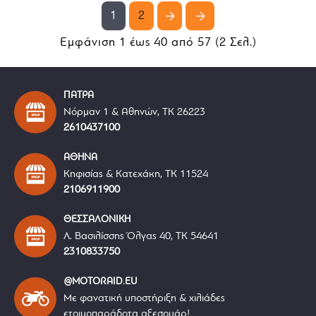
1
2
Εμφάνιση 1 έως 40 από 57 (2 Σελ.)
ΠΑΤΡΑ
Νόρμαν 1 & Αθηνών, ΤΚ 26223
2610437100
ΑΘΗΝΑ
Κηφισίας & Κατεχάκη, ΤΚ 11524
2106911900
ΘΕΣΣΑΛΟΝΙΚΗ
Λ. Βασιλίσσης Όλγας 40, ΤΚ 54641
2310833750
@MOTORAID.EU
Με φανατική υποστήριξη & χιλιάδες
ετοιμοπαράδοτα αξεσουάρ!