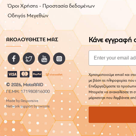
Όροι Χρήσης - Προστασία δεδομένων
Οδηγός Μεγεθών
Κάνε εγγραφή σ
ΑΚΟΛΟΥΘΗΣΤΕ ΜΑΣ
Email
Χρησιμοποιούμε email και στο
με βάση τις πληροφορίες που σ
© 2026, MotoRAID
Επεξεργαζόμαστε τα προσωπι
ΓΕ.ΜΗ. 171980816000
Μπορείτε να ανακαλέσετε τη σ
μάρκετινγκ που λαμβάνετε από
Made by Responsive
Network support by swissns