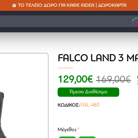
ΤΟ ΤΈΛΕΙΟ ΔΏΡΟ ΓΙΑ ΚΆΘΕ RIDER | ΔΩΡΟΚΆΡΤΑ
εδώ
FALCO LAND 3 Μ
129,00€
169,00€
Άμεσα Διαθέσιμο
FAL-483
ΚΩΔΙΚΌΣ:
Μέγεθος