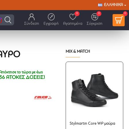
ΕΛΛΗΝΙΚΆ
0
0
0
Σύνδεση
Εγγραφή
Αγαπημένα
Σύγκριση
MIX & MATCH
ΑΎΡΟ
Απόκτησε το τώρα με έως
36 ΑΤΟΚΕΣ ΔΟΣΕΙΣ!
Stylmartin Core WP μαύρα