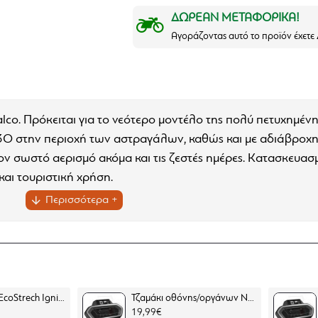
ΔΩΡΕΑΝ ΜΕΤΑΦΟΡΙΚΑ!
Αγοράζοντας αυτό το προϊόν έχετ
lco. Πρόκειται για το νεότερο μοντέλο της πολύ πετυχημένης
3O στην περιοχή των αστραγάλων, καθώς και με αδιάβροχη 
 τον σωστό αερισμό ακόμα και τις ζεστές ημέρες. Κατασκευα
και τουριστική χρήση.
ν
", για μεγαλύτερο αερισμό
Buff Original EcoStrech Ignite Multi (μαντήλι λαιμού)
Τζαμάκι οθόνης/οργάνων Nano glass οργάνων Yamaha X-MAX 300 23- (σετ 2 ultra clear)
19,99€