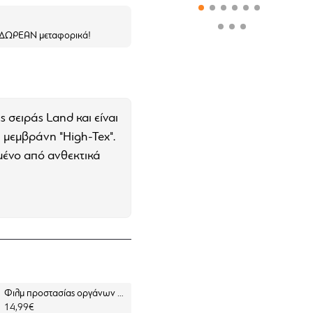
ε ΔΩΡΕΑΝ μεταφορικά!
 σειράς Land και είναι
μεμβράνη "High-Tex".
σμένο από ανθεκτικά
Φιλμ προστασίας οργάνων Yamaha X-MAX 300 23- (σετ 2 Ultra Clear)
Τζαμάκι οθόνης/οργάνων Nano glass οργάνων Yamaha N-Max 125 25- (σετ 2 ultra clear)
14,99€
19,99€