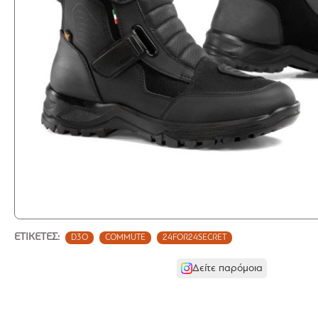
ΕΤΙΚΈΤΕΣ:
D3O
COMMUTE
24FOR24SECRET
Δείτε παρόμοια