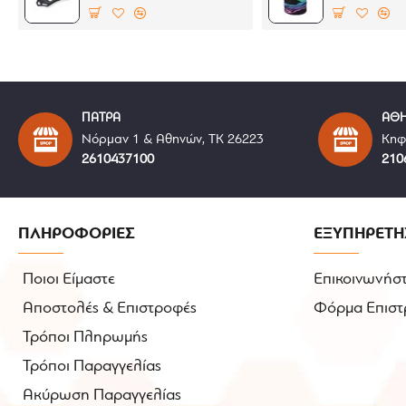
Ενισχυμένο σημείο για το λεβιέ ταχυτήτων
Κλείσιμο εξωτερικά με βέλκρο
Αντιολισθητική σόλα
ΠΑΤΡΑ
ΑΘ
Νόρμαν 1 & Αθηνών, ΤΚ 26223
Κηφ
2610437100
210
ΠΛΗΡΟΦΟΡΙΕΣ
ΕΞΥΠΗΡΕΤΗ
Ποιοι Είμαστε
Επικοινωνήστ
Αποστολές & Επιστροφές
Φόρμα Επιστ
Τρόποι Πληρωμής
Τρόποι Παραγγελίας
Ακύρωση Παραγγελίας