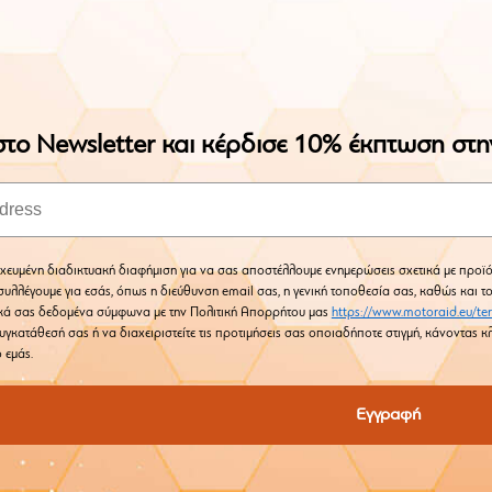
το Newsletter και κέρδισε 10% έκπτωση στ
χευμένη διαδικτυακή διαφήμιση για να σας αποστέλλουμε ενημερώσεις σχετικά με προϊό
υλλέγουμε για εσάς, όπως η διεύθυνση email σας, η γενική τοποθεσία σας, καθώς και τ
κά σας δεδομένα σύμφωνα με την Πολιτική Απορρήτου μας
https://www.motoraid.eu/te
υγκατάθεσή σας ή να διαχειριστείτε τις προτιμήσεις σας οποιαδήποτε στιγμή, κάνοντας
 εμάς.
Εγγραφή