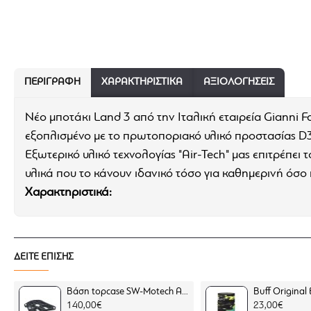
ΠΕΡΙΓΡΑΦΉ
ΧΑΡΑΚΤΗΡΙΣΤΙΚΆ
ΑΞΙΟΛΟΓΗΣΕΙΣ
Νέο μποτάκι Land 3 από την Ιταλική εταιρεία Gianni Fa
εξοπλισμένο με το πρωτοποριακό υλικό προστασίας D
Εξωτερικό υλικό τεχνολογίας "Air-Tech" μας επιτρέπει
υλικά που το κάνουν ιδανικό τόσο για καθημερινή όσο 
Χαρακτηριστικά:
D3O προστατευτικά στο σημείο των αστραγάλω
100% αδιάβροχη μεμβράνη "High-Tex"
ΔΕΙΤΕ ΕΠΙΣΗΣ
Τεχνολογία ύφανσης εξωτερικού υλικού, "Air-Tech
Ελαστικό υλικό στο πίσω μέρος της γάμπας
Βάση topcase SW-Motech ADVENTURE-RACK BMW F 450 GS μαύρη (για BMW σχάρα)
Κλείσιμο με λουρί στο πλάϊ
140,00€
23,00€