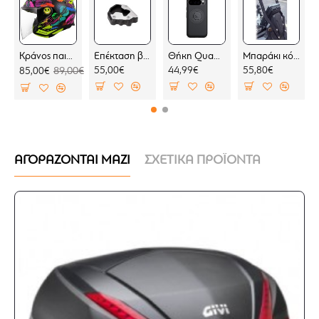
Κράνος παιδικό LS2 Funny II OF622 Joy
Επέκταση βάσης πλαϊνού σταντ SW-Motech Moto Guzzi Stelvio 23-
Θήκη Quad Lock MAG Google Pixel 10 Pro (μαγνητική)
Μπαράκι κόκπιτ KOVE 800 X PRO
55,00€
44,99€
55,80€
85,00€
89,00€
ΑΓΟΡΑΖΟΝΤΑΙ ΜΑΖΙ
ΣΧΕΤΙΚΑ ΠΡΟΪΟΝΤΑ