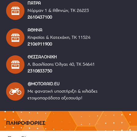
ΠΑΤΡΑ
Νόρμαν 1 & Αθηνών, ΤΚ 26223
2610437100
ΑΘΗΝΑ
Κηφισίας & Κατεχάκη, ΤΚ 11524
2106911900
ΘΕΣΣΑΛΟΝΙΚΗ
Λ. Βασιλίσσης Όλγας 40, ΤΚ 54641
2310833750
@MOTORAID.EU
Με φανατική υποστήριξη & χιλιάδες
ετοιμοπαράδοτα αξεσουάρ!
ΠΛΗΡΟΦΟΡΙΕΣ