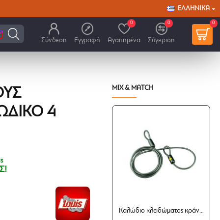
ΕΛΛΗΝΙΚΆ
0
0
0
Σύνδεση
Εγγραφή
Αγαπημένα
Σύγκριση
MIX & MATCH
ΟΥΣ
ΩΔΙΚΌ 4
ς
Σ!
Καλώδιο κλειδώματος κράνους-αποσκευών Gearlok 150 εκ.