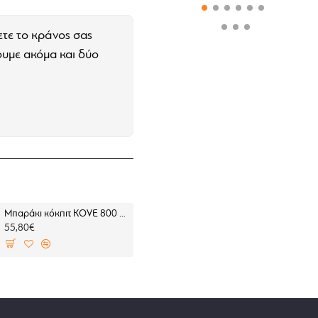
τε το κράνος σας
ουμε ακόμα και δύο
Μπαράκι κόκπιτ KOVE 800 X PRO
Χούφτες SW-Motech Sport BMW F 450 GS (2 σημεία στήριξης)
55,80€
160,00€