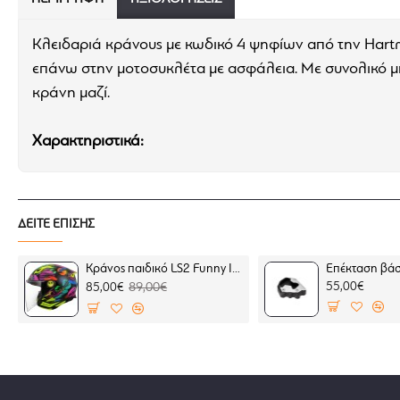
Κλειδαριά κράνους με κωδικό 4 ψηφίων από την Hart
επάνω στην μοτοσυκλέτα με ασφάλεια. Με συνολικό μή
κράνη μαζί.
Χαρακτηριστικά:
Κωδικός 4 ψηφίων
Συνολικό μήκος καλωδίου 90 εκατοστά
Διαστάσεις (Υ x Μ x Π): 9,5 x 6,5 x 2 εκ.
ΔΕΙΤΕ ΕΠΙΣΗΣ
Βάρος: 90 γρ.
Μικρός όγκος για εύκολη αποθήκευση
Κράνος παιδικό LS2 Funny II OF622 Joy
55,00€
85,00€
89,00€