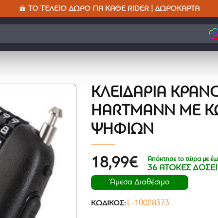
ΤΟ ΤΈΛΕΙΟ ΔΏΡΟ ΓΙΑ ΚΆΘΕ RIDER | ΔΩΡΟΚΆΡΤΑ
ν
ΚΛΕΙΔΑΡΙΆ ΚΡΆΝ
HARTMANN ΜΕ Κ
ΨΗΦΊΩΝ
Απόκτησε το τώρα με έω
18,99€
36 ΑΤΟΚΕΣ ΔΟΣΕΙ
Άμεσα Διαθέσιμο
L-10028373
ΚΩΔΙΚΌΣ: