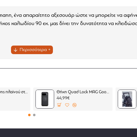
mann, ένα απαραίτητο αξεσουάρ ώστε να μπορείτε να αφήνε
κος καλωδίου 90 εκ. μας δίνει την δυνατότητα να κλειδώσ
Επέκταση βάσης πλαϊνού σταντ SW-Motech Moto Guzzi Stelvio 23-
Θήκη Quad Lock MAG Google Pixel 10 Pro (μαγνητική)
44,99€