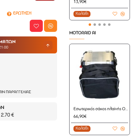
13,90€
ΕΡΩΤΗΣΗ
Καλάθι
MOTORAID AI
ΗΜΑΤΩΝ
21:00
ΙΝ ΠΑΡΑΓΓΕΛΊΑΣ
ΩΝ
Εσωτερικός σάκος πλαϊνής OEM βαλίτσας αλουμινίου τετράγωνος BMW R 1200 GS/Adv. LC 13-
 2.70 €
66,90€
Καλάθι