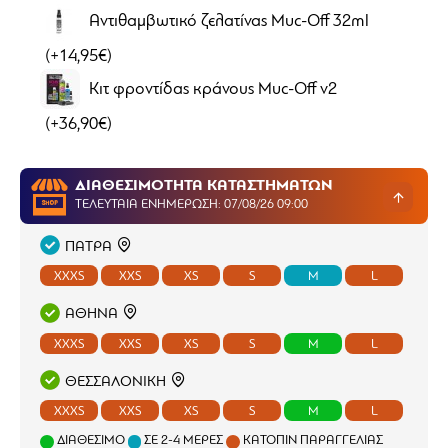
Αντιθαμβωτικό ζελατίνας Muc-Off 32ml
(+14,95€)
Κιτ φροντίδας κράνους Muc-Off v2
(+36,90€)
ΔΙΑΘΕΣΙΜΟΤΗΤΑ ΚΑΤΑΣΤΗΜΑΤΩΝ
ΤΕΛΕΥΤΑΊΑ ΕΝΗΜΈΡΩΣΗ: 07/08/26 09:00
ΠΑΤΡΑ
XXXS
XXS
XS
S
M
L
ΑΘΗΝΑ
XXXS
XXS
XS
S
M
L
ΘΕΣΣΑΛΟΝΙΚΗ
XXXS
XXS
XS
S
M
L
ΔΙΑΘΈΣΙΜΟ
ΣΕ 2-4 ΜΈΡΕΣ
ΚΑΤΌΠΙΝ ΠΑΡΑΓΓΕΛΊΑΣ