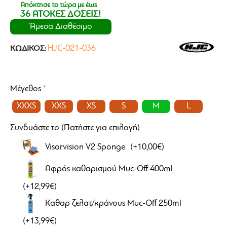
Απόκτησε το τώρα με έως
36 ΑΤΟΚΕΣ ΔΟΣΕΙΣ!
Άμεσα Διαθέσιμο
HJC-021-036
ΚΩΔΙΚΌΣ:
Μέγεθος
XXXS
XXS
XS
S
M
L
Συνδυάστε το (Πατήστε για επιλογή)
Visorvision V2 Sponge
(+10,00€)
Αφρός καθαρισμού Muc-Off 400ml
(+12,99€)
Καθαρ ζελατ/κράνους Muc-Off 250ml
(+13,99€)