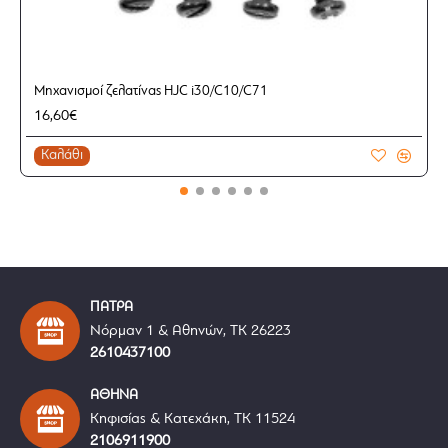
Μηχανισμοί ζελατίνας HJC i30/C10/C71
16,60€
Καλάθι
ΠΑΤΡΑ
Νόρμαν 1 & Αθηνών, ΤΚ 26223
2610437100
ΑΘΗΝΑ
Κηφισίας & Κατεχάκη, ΤΚ 11524
2106911900