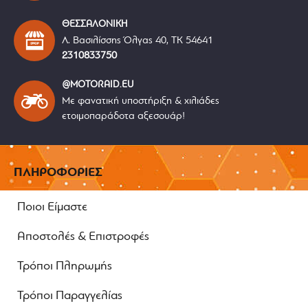
ΘΕΣΣΑΛΟΝΙΚΗ
Λ. Βασιλίσσης Όλγας 40, ΤΚ 54641
2310833750
@MOTORAID.EU
Με φανατική υποστήριξη & χιλιάδες
ετοιμοπαράδοτα αξεσουάρ!
ΠΛΗΡΟΦΟΡΙΕΣ
Ποιοι Είμαστε
Αποστολές & Επιστροφές
Τρόποι Πληρωμής
Τρόποι Παραγγελίας