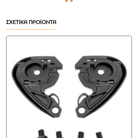
Εσωτερικές αναμονές για να τοποθετηθεί όποια
ενδοεπικοινωνία επιθυμούμε
ΣΧΕΤΙΚΑ ΠΡΟΪΟΝΤΑ
Ασφάλιση κράνους με μικρομετρικό σύστημα
Micro-Buckle
Πληροί τις προδιαγραφές ασφαλείας ECE 22 .06
Εργοστασιακή εγγύηση 3 ετών
Σημείωση:
Το κράνος δίνεται με διάφανη ζελατίνα και
όχι με την σκούρο φιμέ που φαίνεται στις
φωτογραφίες.