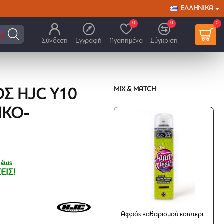
ΕΛΛΗΝΙΚΆ
0
0
0
Σύνδεση
Εγγραφή
Αγαπημένα
Σύγκριση
MIX & MATCH
Σ HJC Y10
ΙΚΌ-
 έως
ΕΙΣ!
Αφρός καθαρισμού εσωτερικού κράνους Muc-Off Foam Fresh 400ml