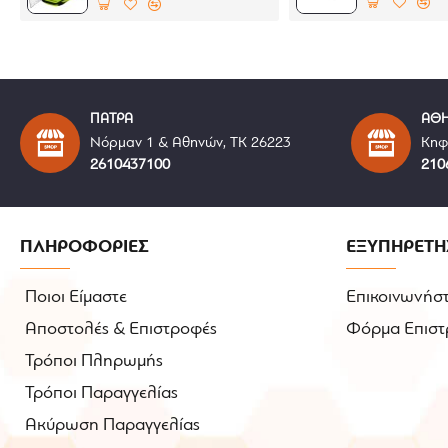
Οπτικά σωστή ζελατίνα χωρίς παραμορφώσεις (Dis
Εσωτερική επένδυση με προηγμένη απορρόφηση 
Αφαιρούμενες και πλενόμενες εσωτερικές επενδύ
Συμβατό με Universal Bluetooth συστήματα επικο
Υποστηρίζει αντιθαμβωτική ζελατίνα HJ-50 Pinlo
ΠΑΤΡΑ
ΑΘ
Ασφάλιση κράνους με μικρομετρικό σύστημα Mic
Νόρμαν 1 & Αθηνών, ΤΚ 26223
Κηφ
2610437100
210
Εργοστασιακή εγγύηση 3 ετών
Πληροί τις προδιαγραφές ασφαλείας ECE 22 .06
Σημείωση:
Το κράνος δίνεται με διάφανη ζελατίνα και 
ΠΛΗΡΟΦΟΡΙΕΣ
ΕΞΥΠΗΡΕΤΗ
Ποιοι Είμαστε
Επικοινωνήστ
Αποστολές & Επιστροφές
Φόρμα Επιστ
Τρόποι Πληρωμής
Τρόποι Παραγγελίας
Ακύρωση Παραγγελίας