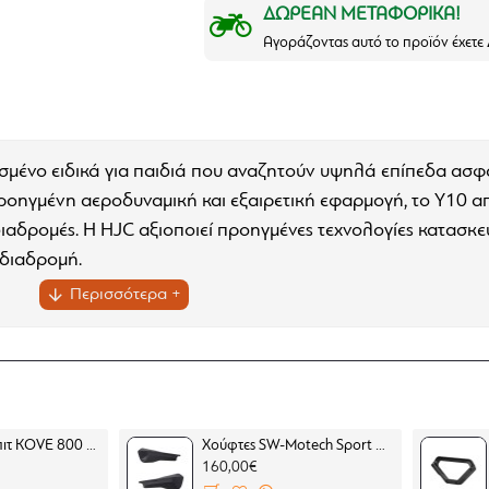
ΔΩΡΕΑΝ ΜΕΤΑΦΟΡΙΚΑ!
Αγοράζοντας αυτό το προϊόν έχετ
ασμένο ειδικά για παιδιά που αναζητούν υψηλά επίπεδα ασφά
οηγμένη αεροδυναμική και εξαιρετική εφαρμογή, το Y10 απ
ιαδρομές. Η HJC αξιοποιεί προηγμένες τεχνολογίες κατασκε
 διαδρομή.
lycarbonate Composite), ελαφρύ με εξαιρετική εφαρμογή
δυναμική σήραγγα (Wind Tunnel Tested)
Ventilation System με πλήρη ροή αέρα από εμπρός προς τ
Μπαράκι κόκπιτ KOVE 800 X PRO
Χούφτες SW-Motech Sport BMW F 450 GS (2 σημεία στήριξης)
 επίστρωση και προστασία UV 99%
160,00€