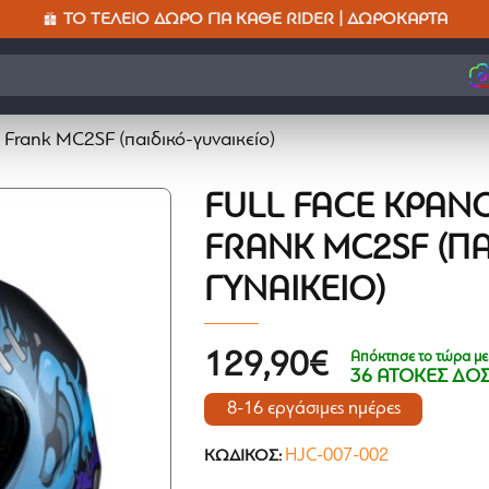
ΤΟ ΤΈΛΕΙΟ ΔΏΡΟ ΓΙΑ ΚΆΘΕ RIDER | ΔΩΡΟΚΆΡΤΑ
 Frank MC2SF (παιδικό-γυναικείο)
FULL FACE ΚΡΆΝΟ
FRANK MC2SF (ΠΑ
ΓΥΝΑΙΚΕΊΟ)
Απόκτησε το τώρα με
129,90€
36 ΑΤΟΚΕΣ ΔΟΣ
8-16 εργάσιμες ημέρες
HJC-007-002
ΚΩΔΙΚΌΣ: