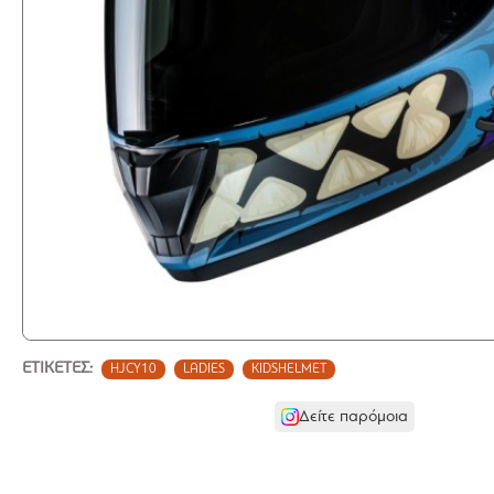
ΕΤΙΚΈΤΕΣ:
HJCY10
LADIES
KIDSHELMET
Δείτε παρόμοια