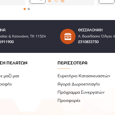
tortion Free Visor)
υγρασίας και γρήγορο στέγνωμα
σεις και μαξιλαράκια μάγουλων
ινωνίας
ck® Ready (δεν περιλαμβάνεται)
ΗΝΑ
ΘΕΣΣΑΛΟΝΙΚΗ
ισίας & Κατεχάκη, ΤΚ 11524
Λ. Βασιλίσσης Όλγας 
ro-Buckle
6911900
2310833750
όχι με την σκούρο φιμέ που φαίνεται στις φωτογραφίες
ΣΗ ΠΕΛΑΤΩΝ
ΠΕΡΙΣΣΟΤΕΡΑ
ε μαζί μας
Ευρετήριο Κατασκευαστών
ροφής
Αγορά Δωροεπιταγής
Πρόγραμμα Συνεργατών
Προσφορές