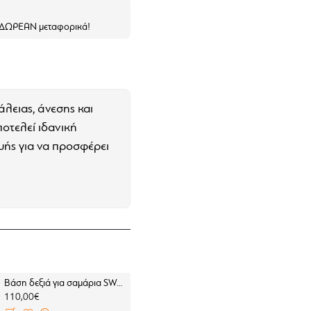
ε ΔΩΡΕΑΝ μεταφορικά!
λειας, άνεσης και
οτελεί ιδανική
υής για να προσφέρει
 και αυξημένη άνεση
α πίσω που
Βάση δεξιά για σαμάρια SW-Motech V-LOC BMW F 450 GS (για BMW σχάρα)
Βάση αριστερή για σαμάρια SW-Motech V-LOC BMW F 450 GS (για B
110,00€
110,00€