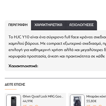
ΠΕΡΙΓΡΑΦΉ
ΧΑΡΑΚΤΗΡΙΣΤΙΚΆ
ΑΞΙΟΛΟΓΗΣΕΙΣ
Το HJC Y10 είναι ένα σύγχρονο full face κράνος σχεδι
χαμηλού βάρους. Με compact εξωτερικό σχεδιασμό, πρ
επιλογή για καθημερινή χρήση αλλά και μεγαλύτερες δ
κορυφαία προστασία, άνεση και πρακτικότητα σε κάθε
Χαρακτηριστικά:
Κέλυφος προηγμένης σύνθεσης APC (Advanced Po
Αεροδυναμικός σχεδιασμός δοκιμασμένος σε αερο
ΔΕΙΤΕ ΕΠΙΣΗΣ
Σύστημα εξαερισμού “ACS” Advanced Channeling 
απομακρύνει θερμότητα και υγρασία
Θήκη Quad Lock MAG Google Pixel 10 Pro (μαγνητική)
Ζελατίνα HJ-50 Pinlock Ready με αντιχαρακτική
44,99€
55,80€