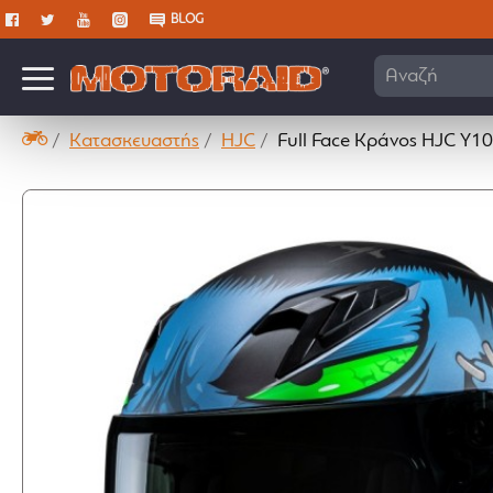
BLOG
Αναζήτηση ε
Κατασκευαστής
HJC
Full Face Κράνος HJC Y10