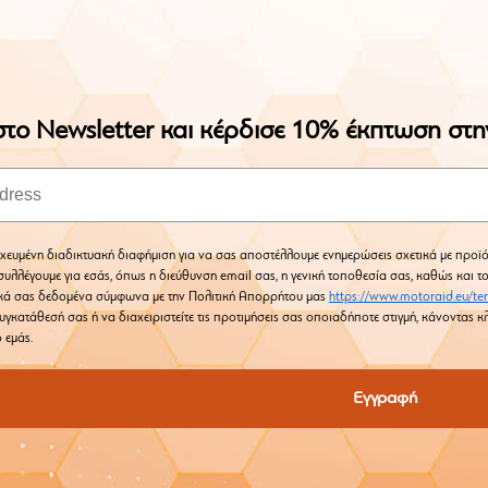
το Newsletter και κέρδισε 10% έκπτωση στ
χευμένη διαδικτυακή διαφήμιση για να σας αποστέλλουμε ενημερώσεις σχετικά με προϊό
υλλέγουμε για εσάς, όπως η διεύθυνση email σας, η γενική τοποθεσία σας, καθώς και τ
κά σας δεδομένα σύμφωνα με την Πολιτική Απορρήτου μας
https://www.motoraid.eu/te
υγκατάθεσή σας ή να διαχειριστείτε τις προτιμήσεις σας οποιαδήποτε στιγμή, κάνοντας
 εμάς.
Εγγραφή