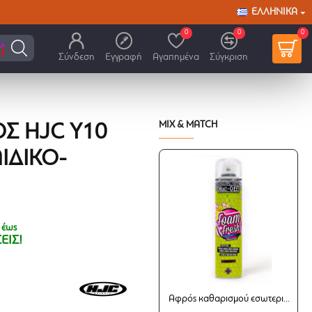
ΕΛΛΗΝΙΚΆ
0
0
0
Σύνδεση
Εγγραφή
Αγαπημένα
Σύγκριση
MIX & MATCH
Σ HJC Y10
ΙΔΙΚΌ-
 έως
ΕΙΣ!
Αφρός καθαρισμού εσωτερικού κράνους Muc-Off Foam Fresh 400ml