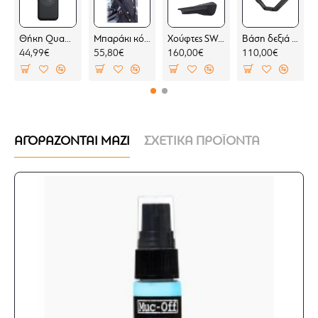
Θήκη Quad Lock MAG Google Pixel 10 Pro (μαγνητική)
Μπαράκι κόκπιτ KOVE 800 X PRO
Χούφτες SW-Motech Sport BMW F 450 GS (2 σημεία στήριξης)
Βάση δεξιά για σαμάρια SW-Motech V-LOC BMW F 450 GS (για BMW σχάρα)
44,99€
55,80€
160,00€
110,00€
ΑΓΟΡΑΖΟΝΤΑΙ ΜΑΖΙ
ΣΧΕΤΙΚΑ ΠΡΟΪΟΝΤΑ