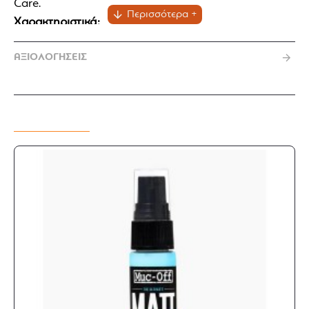
Care.
Χαρακτηριστικά:
Κατάλληλο για καθαρισμό και γυάλισμα
ΑΞΙΟΛΟΓΗΣΕΙΣ
Ιδανική εφαρμογή προϊόντων γυαλίσματος
πάνω στα μέρη της μοτοσυκλέτας
Σε συνδυασμό με προϊόντα γυαλίσματος, δίνει
εξαιρετική λάμψη στα πλαστικά μέρη της
MIX & MATCH
μοτοσυκλέτας
Δεν κάνει γρατσουνιές
Δεν αφήνει χνούδι
Η συσκευασία περιλαμβάνει 15 πανάκια