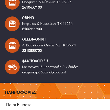
Νόρμαν 1 & Αθηνών, ΤΚ 26223
2610437100
ΑΘΗΝΑ
Κηφισίας & Κατεχάκη, ΤΚ 11524
2106911900
ΘΕΣΣΑΛΟΝΙΚΗ
Λ. Βασιλίσσης Όλγας 40, ΤΚ 54641
2310833750
@MOTORAID.EU
Με φανατική υποστήριξη & χιλιάδες
ετοιμοπαράδοτα αξεσουάρ!
ΠΛΗΡΟΦΟΡΙΕΣ
Ποιοι Είμαστε