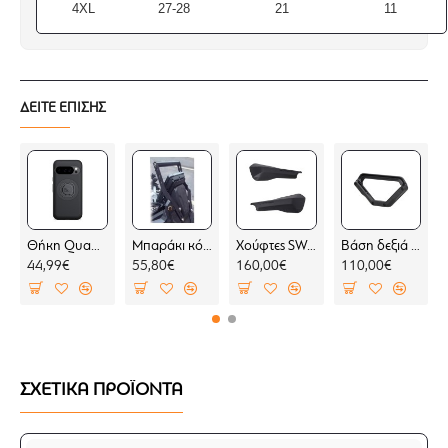
4XL
27-28
21
11
ΔΕΙΤΕ ΕΠΙΣΗΣ
Θήκη Quad Lock MAG Google Pixel 10 Pro (μαγνητική)
Μπαράκι κόκπιτ KOVE 800 X PRO
Χούφτες SW-Motech Sport BMW F 450 GS (2 σημεία στήριξης)
Βάση δεξιά για σαμάρια SW-Motech V-LOC BMW F 450 GS (για BMW σχάρα)
44,99€
55,80€
160,00€
110,00€
ΣΧΕΤΙΚΑ ΠΡΟΪΟΝΤΑ