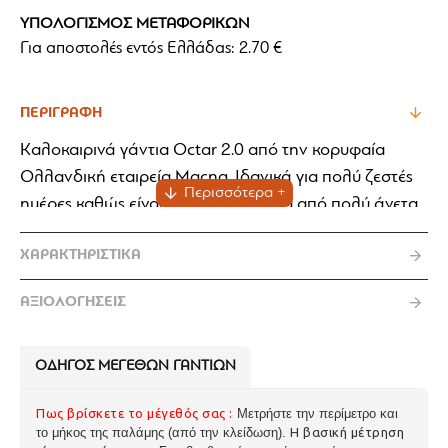
ΥΠΟΛΟΓΙΣΜΟΣ ΜΕΤΑΦΟΡΙΚΩΝ
Για αποστολές εντός Ελλάδας: 2.70 €
ΠΕΡΙΓΡΑΦΉ
Καλοκαιρινά γάντια Octar 2.0 από την κορυφαία
Ολλανδική εταιρεία Macna. Ιδανικά για πολύ ζεστές
ημέρες καθώς είναι κατασκευασμένα από πολύ άνετα
υλικά όπως spandex, nuckbuck και neoprene. Η
ΧΑΡΑΚΤΗΡΙΣΤΙΚΆ
τεχνοτροπία Ergothumb με την οποία ο δείκτης και ο
αντίχειρας έχουν φτιαχτεί από ένα ενιαίο κομμάτι
ΑΞΙΟΛΟΓΗΣΕΙΣ
υφάσματος θα απογειώσουν την επαφή με το grip. Το
αντιολισθητικό υλικό RISC Armax χωρίς ραφές, στην
περιοχή της παλάμης, αυξανει σημαντικά τα επίπεδα
ΟΔΗΓΌΣ ΜΕΓΕΘΩΝ ΓΑΝΤΙΏΝ
της ασφάλειάς μας. Μία εξαιρετική πρόταση σε άκρως
Πως βρίσκετε το μέγεθός σας :
Μετρήστε την περίμετρο και
δελεαστική τιμή.
το μήκος της παλάμης (από την κλείδωση).
Η βασική μέτρηση