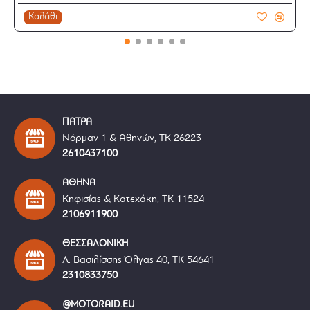
Καλάθι
ΠΑΤΡΑ
Νόρμαν 1 & Αθηνών, ΤΚ 26223
2610437100
ΑΘΗΝΑ
Κηφισίας & Κατεχάκη, ΤΚ 11524
2106911900
ΘΕΣΣΑΛΟΝΙΚΗ
Λ. Βασιλίσσης Όλγας 40, ΤΚ 54641
2310833750
@MOTORAID.EU