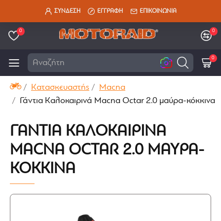
ΣΥΝΔΕΣΗ
ΕΓΓΡΑΦΗ
ΕΠΙΚΟΙΝΩΝΙΑ
0
0
0
Αναζήτηση εδ
Κατασκευαστής
Macna
Γάντια Καλοκαιρινά Macna Octar 2.0 μαύρα-κόκκινα
ΓΆΝΤΙΑ ΚΑΛΟΚΑΙΡΙΝΆ
MACNA OCTAR 2.0 ΜΑΎΡΑ-
ΚΌΚΚΙΝΑ