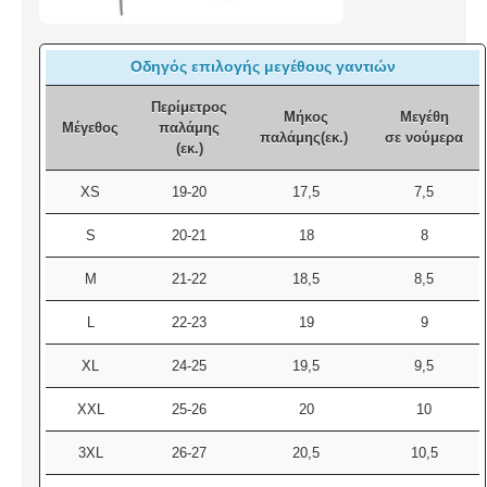
οθόνες αφής (gps, smartphone)
Κλείσιμο με βέλκρο στον καρπό
Οδηγός επιλογής μεγέθους γαντιών
Περίμετρος
Μήκος
Μεγέθη
Μέγεθος
παλάμης
παλάμης(εκ.)
σε νούμερα
(εκ.)
XS
19-20
17,5
7,5
S
20-21
18
8
M
21-22
18,5
8,5
L
22-23
19
9
XL
24-25
19,5
9,5
XXL
25-26
20
10
3XL
26-27
20,5
10,5