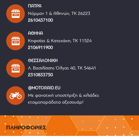
ΠΑΤΡΑ
Νόρμαν 1 & Αθηνών, ΤΚ 26223
2610437100
ΑΘΗΝΑ
Κηφισίας & Κατεχάκη, ΤΚ 11524
2106911900
ΘΕΣΣΑΛΟΝΙΚΗ
Λ. Βασιλίσσης Όλγας 40, ΤΚ 54641
2310833750
@MOTORAID.EU
Με φανατική υποστήριξη & χιλιάδες
ετοιμοπαράδοτα αξεσουάρ!
ΠΛΗΡΟΦΟΡΙΕΣ