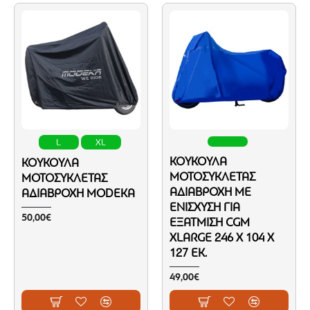
L
XL
ΚΟΥΚΟΎΛΑ
ΚΟΥΚΟΎΛΑ
ΜΟΤΟΣΥΚΛΈΤΑΣ
ΜΟΤΟΣΥΚΛΈΤΑΣ
ΑΔΙΆΒΡΟΧΗ ΜΕ
ΑΔΙΆΒΡΟΧΗ MODEKA
ΕΝΊΣΧΥΣΗ ΓΙΑ
50,00€
ΕΞΆΤΜΙΣΗ CGM
ΧLARGE 246 X 104 X
127 ΕΚ.
49,00€