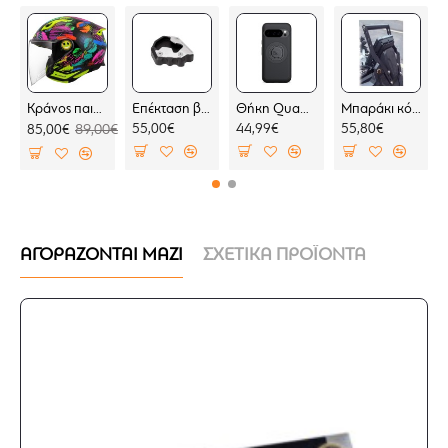
Κράνος παιδικό LS2 Funny II OF622 Joy
Επέκταση βάσης πλαϊνού σταντ SW-Motech Moto Guzzi Stelvio 23-
Θήκη Quad Lock MAG Google Pixel 10 Pro (μαγνητική)
Μπαράκι κόκπιτ KOVE 800 X PRO
55,00€
44,99€
55,80€
85,00€
89,00€
ΑΓΟΡΑΖΟΝΤΑΙ ΜΑΖΙ
ΣΧΕΤΙΚΑ ΠΡΟΪΟΝΤΑ