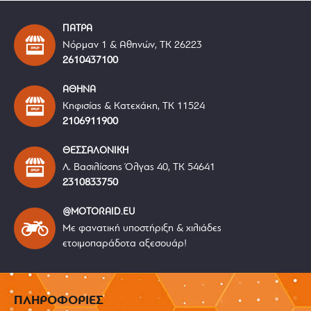
ΠΑΤΡΑ
Νόρμαν 1 & Αθηνών, ΤΚ 26223
2610437100
ΑΘΗΝΑ
Κηφισίας & Κατεχάκη, ΤΚ 11524
2106911900
ΘΕΣΣΑΛΟΝΙΚΗ
Λ. Βασιλίσσης Όλγας 40, ΤΚ 54641
2310833750
@MOTORAID.EU
Με φανατική υποστήριξη & χιλιάδες
ετοιμοπαράδοτα αξεσουάρ!
ΠΛΗΡΟΦΟΡΙΕΣ