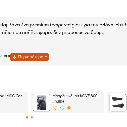
αμβάνει ένα premium tempered glass για την οθόνη. Η έκδ
ον ήλιο που πολλές φορές δεν μπορούμε να δούμε
ς και εκδορές
Θήκη Quad Lock MAG Google Pixel 10 Pro (μαγνητική)
Μπαράκι κόκπιτ KOVE 800 X PRO
55,80€
αίρεση βρομιών.
φαίρεση σκόνης