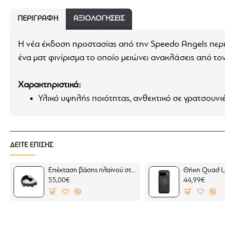
ΠΕΡΙΓΡΑΦΉ
ΑΞΙΟΛΟΓΗΣΕΙΣ
Η νέα έκδοση προστασίας από την Speedo Angels περιλ
ένα ματ φινίρισμα το οποίο μειώνει ανακλάσεις από τ
Χαρακτηριστικά:
Υλικό υψηλής ποιότητας, ανθεκτικό σε γρατσουνιέ
Τέλεια εφαρμογή χωρίς εργαλεία
Εφαρμογή χωρίς φυσαλίδες
Ανώτερο ποιοτικά από το απλό "tempered glass"
ΔΕΙΤΕ ΕΠΙΣΗΣ
Εξαιρετικά λεπτό
Το σετ περιλαμβάνει
:
Επέκταση βάσης πλαϊνού σταντ SW-Motech Moto Guzzi Stelvio 23-
55,00€
44,99€
Προστατευτικό tempered glass anti glare
Πανάκι καθαρισμού πριν την εγκατάσταση για αφ
Πανάκι καθαρισμού πριν την εγκατάσταση για α