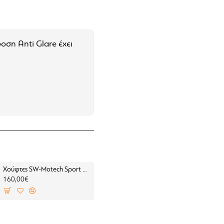
οση Anti Glare έχει
Χούφτες SW-Motech Sport BMW F 450 GS (2 σημεία στήριξης)
Βάση δεξιά για σαμάρια SW-Motech V-LOC BMW F 450 GS (για BMW σχάρα)
160,00€
110,00€