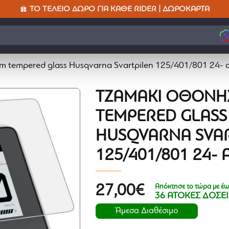
ΤΟ ΤΈΛΕΙΟ ΔΏΡΟ ΓΙΑ ΚΆΘΕ RIDER | ΔΩΡΟΚΆΡΤΑ
εδ
 tempered glass Husqvarna Svartpilen 125/401/801 24- a
ΤΖΑΜΆΚΙ ΟΘΌΝΗ
TEMPERED GLASS
HUSQVARNA SVAR
125/401/801 24- 
Απόκτησε το τώρα με έω
27,00€
36 ΑΤΟΚΕΣ ΔΟΣΕΙ
Άμεσα Διαθέσιμο