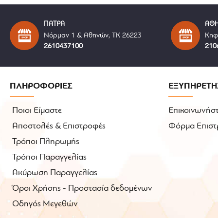
Πανάκι Suede
Οδηγίες
ΠΑΤΡΑ
ΑΘ
Νόρμαν 1 & Αθηνών, ΤΚ 26223
Κηφ
2610437100
210
ΠΛΗΡΟΦΟΡΙΕΣ
ΕΞΥΠΗΡΕΤΗ
Ποιοι Είμαστε
Επικοινωνήστ
Αποστολές & Επιστροφές
Φόρμα Επιστ
Τρόποι Πληρωμής
Τρόποι Παραγγελίας
Ακύρωση Παραγγελίας
Όροι Χρήσης - Προστασία δεδομένων
Οδηγός Μεγεθών