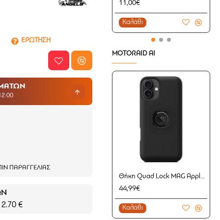
11,00€
Καλάθι
ΕΡΩΤΗΣΗ
MOTORAID AI
ΗΜΑΤΩΝ
12:00
ΙΝ ΠΑΡΑΓΓΕΛΊΑΣ
Θήκη Quad Lock MAG Apple iPhone 16 Plus (μαγνητική)
44,99€
ΩΝ
 2.70 €
Καλάθι