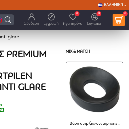
ΕΛΛΗΝΙΚΆ
0
0
0
Σύνδεση
Εγγραφή
Αγαπημένα
Σύγκριση
nti glare
MIX & MATCH
Σ PREMIUM
TPILEN
ANTI GLARE
ς
Σ!
Βάση στήριξης-συντήρησης κράνους 23cm