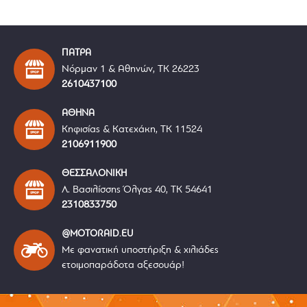
ΠΑΤΡΑ
Νόρμαν 1 & Αθηνών, ΤΚ 26223
2610437100
ΑΘΗΝΑ
Κηφισίας & Κατεχάκη, ΤΚ 11524
2106911900
ΘΕΣΣΑΛΟΝΙΚΗ
Λ. Βασιλίσσης Όλγας 40, ΤΚ 54641
2310833750
@MOTORAID.EU
Με φανατική υποστήριξη & χιλιάδες
ετοιμοπαράδοτα αξεσουάρ!