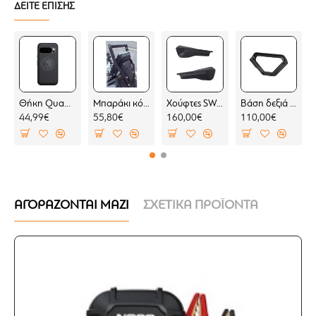
ΔΕΙΤΕ ΕΠΙΣΗΣ
Θήκη Quad Lock MAG Google Pixel 10 Pro (μαγνητική)
Μπαράκι κόκπιτ KOVE 800 X PRO
Χούφτες SW-Motech Sport BMW F 450 GS (2 σημεία στήριξης)
Βάση δεξιά για σαμάρια SW-Motech V-LOC BMW F 450 GS (για BMW σχάρα)
44,99€
55,80€
160,00€
110,00€
ΑΓΟΡΑΖΟΝΤΑΙ ΜΑΖΙ
ΣΧΕΤΙΚΑ ΠΡΟΪΟΝΤΑ