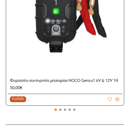
Αναμονή με αντοχή στο νερό και στους
κραδασμούς, για χρήση ακόμα και στις πιο
δύσκολες συνθήκες
Μήκος καλωδίου: 53 εκατοστά
Σημείωση:
Το καλώδιο είναι συμβατό μόνο με
φορτιστές της NOCO
.
Φορτιστής-συντηρητής μπαταρίας NOCO Genius1 6V & 12V 1A
50,00€
Καλάθι