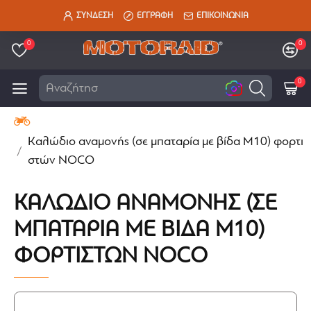
ΣΥΝΔΕΣΗ
ΕΓΓΡΑΦΗ
ΕΠΙΚΟΙΝΩΝΙΑ
0
0
0
Αναζήτηση εδ
Καλώδιο αναμονής (σε μπαταρία με βίδα Μ10) φορτι
στών NOCO
ΚΑΛΏΔΙΟ ΑΝΑΜΟΝΉΣ (ΣΕ
ΜΠΑΤΑΡΊΑ ΜΕ ΒΊΔΑ Μ10)
ΦΟΡΤΙΣΤΏΝ NOCO