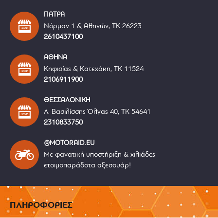
ΠΑΤΡΑ
Νόρμαν 1 & Αθηνών, ΤΚ 26223
2610437100
ΑΘΗΝΑ
Κηφισίας & Κατεχάκη, ΤΚ 11524
2106911900
ΘΕΣΣΑΛΟΝΙΚΗ
Λ. Βασιλίσσης Όλγας 40, ΤΚ 54641
2310833750
@MOTORAID.EU
Με φανατική υποστήριξη & χιλιάδες
ετοιμοπαράδοτα αξεσουάρ!
ΠΛΗΡΟΦΟΡΙΕΣ