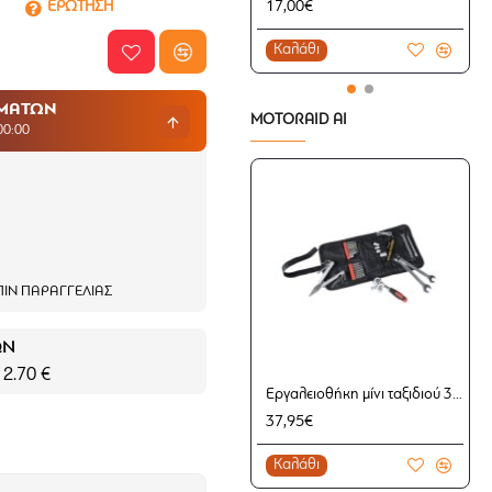
ΕΡΩΤΗΣΗ
17,00€
Καλάθι
ΗΜΑΤΩΝ
MOTORAID AI
00:00
ΙΝ ΠΑΡΑΓΓΕΛΊΑΣ
ΩΝ
 2.70 €
Εργαλειοθήκη μίνι ταξιδιού 31 τεμαχίων Rothewald®
37,95€
Καλάθι