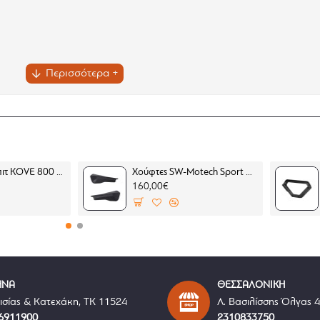
Μπαράκι κόκπιτ KOVE 800 X PRO
Χούφτες SW-Motech Sport BMW F 450 GS (2 σημεία στήριξης)
160,00€
ΗΝΑ
ΘΕΣΣΑΛΟΝΙΚΗ
ισίας & Κατεχάκη, ΤΚ 11524
Λ. Βασιλίσσης Όλγας 
6911900
2310833750