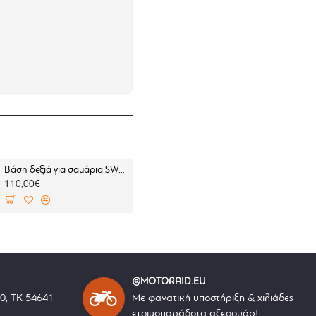
Βάση δεξιά για σαμάρια SW-Motech V-LOC BMW F 450 GS (για BMW σχάρα)
Βάση αριστερή για σαμάρια SW-Motech V-LOC BMW F 450 GS (για B
110,00€
110,00€
@MOTORAID.EU
40, ΤΚ 54641
Με φανατική υποστήριξη & χιλιάδες
ετοιμοπαράδοτα αξεσουάρ!