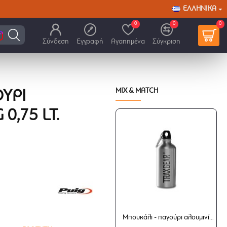
ΕΛΛΗΝΙΚΆ
0
0
0
Σύνδεση
Εγγραφή
Αγαπημένα
Σύγκριση
MIX & MATCH
ΎΡΙ
0,75 LT.
Μπουκάλι - παγούρι αλουμινίου SW-Motech 0,6 lt.