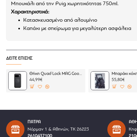
Μπουκάλι από την Puig χωρητικότητας 750ml.
Χαρακτηριστικά:
Κατασκευασμένο από αλουμίνιο
Καπάκι με σπείρωμα για μεγαλύτερη ασφάλεια
ΔΕΙΤΕ ΕΠΙΣΗΣ
Θήκη Quad Lock MAG Google Pixel 10 Pro (μαγνητική)
44,99€
55,80€
ΠΑΤΡΑ
ΑΘ
Νόρμαν 1 & Αθηνών, ΤΚ 26223
Κηφ
2610437100
210