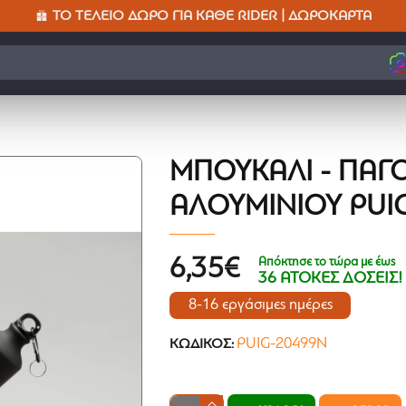
ΤΟ ΤΈΛΕΙΟ ΔΏΡΟ ΓΙΑ ΚΆΘΕ RIDER | ΔΩΡΟΚΆΡΤΑ
ΜΠΟΥΚΆΛΙ - ΠΑΓΟ
ΑΛΟΥΜΙΝΊΟΥ PUIG 
Απόκτησε το τώρα με έως
6,35€
36 ΑΤΟΚΕΣ ΔΟΣΕΙΣ!
8-16 εργάσιμες ημέρες
PUIG-20499N
ΚΩΔΙΚΌΣ: