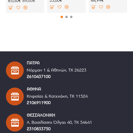
55,00€
44,99€
85,00€
89,00€
ΠΑΤΡΑ
Νόρμαν 1 & Αθηνών, ΤΚ 26223
2610437100
ΑΘΗΝΑ
Κηφισίας & Κατεχάκη, ΤΚ 11524
2106911900
ΘΕΣΣΑΛΟΝΙΚΗ
Λ. Βασιλίσσης Όλγας 40, ΤΚ 54641
2310833750