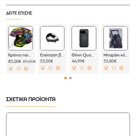
Χαρακτηριστικά:
ΔΕΙΤΕ ΕΠΙΣΗΣ
Δίνουν ύψος 25 χιλ. στο τιμόνι μας
Φέρνουν το τιμόνι πίσω κατά 16 χιλ.
Κατασκευασμένοι από αλουμίνιο και βαμμένοι με
ανοδιωμένη βαφή
Εύκολη εγκατάσταση
Κράνος παιδικό LS2 Funny II OF622 Joy
Επέκταση βάσης πλαϊνού σταντ SW-Motech Moto Guzzi Stelvio 23-
Θήκη Quad Lock MAG Google Pixel 10 Pro (μαγνητική)
Μπαράκι κόκπιτ KOVE 800 X PRO
55,00€
44,99€
55,80€
85,00€
89,00€
ΣΧΕΤΙΚΑ ΠΡΟΪΟΝΤΑ