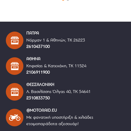
ΠΑΤΡΑ
Νόρμαν 1 & Αθηνών, ΤΚ 26223
2610437100
ΑΘΗΝΑ
Κηφισίας & Κατεχάκη, ΤΚ 11524
2106911900
ΘΕΣΣΑΛΟΝΙΚΗ
Λ. Βασιλίσσης Όλγας 40, ΤΚ 54641
2310833750
@MOTORAID.EU
Με φανατική υποστήριξη & χιλιάδες
ετοιμοπαράδοτα αξεσουάρ!