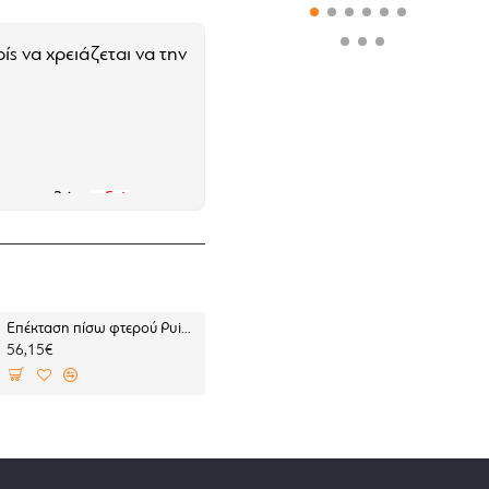
ς να χρειάζεται να την
μοτοσυκλέτα
εδώ
Επέκταση πίσω φτερού Puig CFMoto 700MT μαύρη
Ζελατίνα κράνους HJC I100 σκούρο φιμ
56,15€
59,00€