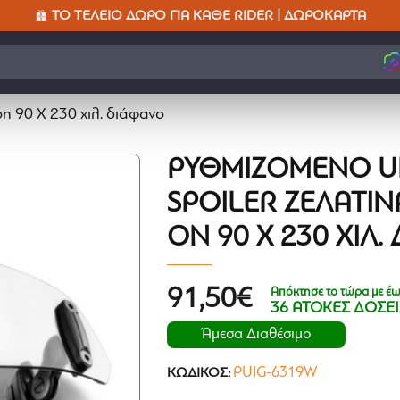
ΤΟ ΤΈΛΕΙΟ ΔΏΡΟ ΓΙΑ ΚΆΘΕ RIDER | ΔΩΡΟΚΆΡΤΑ
on 90 X 230 χιλ. διάφανο
ΡΥΘΜΙΖΌΜΕΝΟ U
SPOILER ΖΕΛΑΤΊΝ
ON 90 X 230 ΧΙΛ
Απόκτησε το τώρα με έω
91,50€
36 ΑΤΟΚΕΣ ΔΟΣΕΙ
Άμεσα Διαθέσιμο
PUIG-6319W
ΚΩΔΙΚΌΣ: