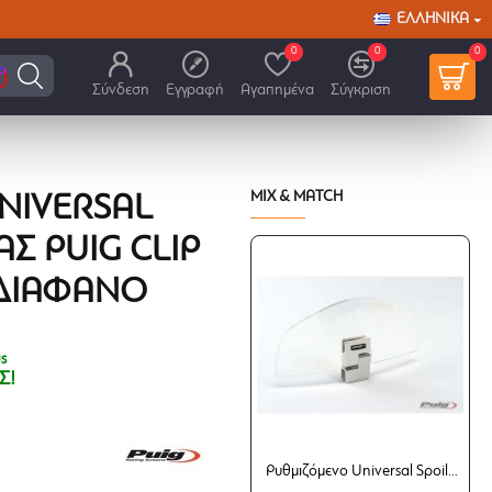
ΕΛΛΗΝΙΚΆ
0
0
0
Σύνδεση
Εγγραφή
Αγαπημένα
Σύγκριση
MIX & MATCH
NIVERSAL
ΑΣ PUIG CLIP
. ΔΙΆΦΑΝΟ
ς
Σ!
Ρυθμιζόμενο Universal Spoiler ζελατίνας Puig (ίσιο) διάφανο