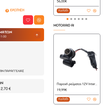
56,00€
ΕΡΩΤΗΣΗ
Καλάθι
MOTORAID AI
ΗΜΑΤΩΝ
11:00
ΙΝ ΠΑΡΑΓΓΕΛΊΑΣ
ΩΝ
Παροχή ρεύματος 12V Interphone με βάση universal
 2.70 €
19,99€
Καλάθι