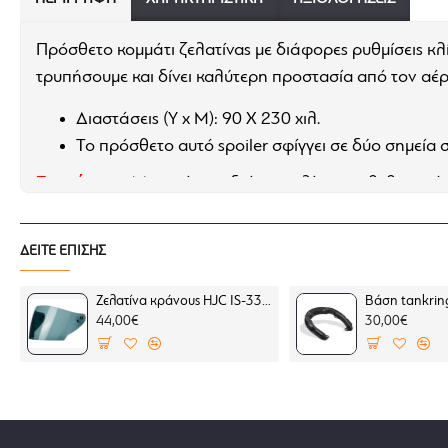
Πρόσθετο κομμάτι ζελατίνας με διάφορες ρυθμίσεις κλ
τρυπήσουμε και δίνει καλύτερη προστασία από τον αέρ
Διαστάσεις (Υ x Μ): 90 X 230 χιλ.
Το πρόσθετο αυτό spoiler σφίγγει σε δύο σημεία σ
Σημείωση:
Μπορείτε να δείτε την λίστα επιβεβαιωμέ
ΔΕΙΤΕ ΕΠΙΣΗΣ
Ζελατίνα κράνους HJC IS-33 II/FG-JET ελαφρώς φιμέ
44,00€
30,00€