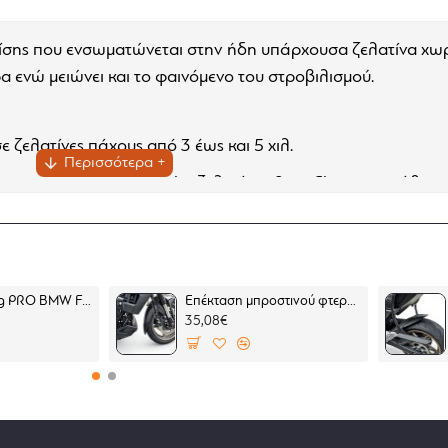
ίσης που ενσωματώνεται στην ήδη υπάρχουσα ζελατίνα χωρί
α ενώ μειώνει και το φαινόμενο του στροβιλισμού.
ε ζελατίνες πάχους από 3 έως και 5 χιλ.
νης εφαρμογής του
Spoiler ζελατίνας Puig Clip on σε κάθε 
Βάση tankring PRO BMW F 450 GS
Επέκταση μπροστινού φτερού Puig CFMOTO 700MT μαύρη
35,08€