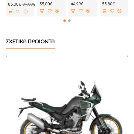
τοποθέτησης
55,00€
44,99€
55,80€
85,00€
89,00€
ΣΧΕΤΙΚΑ ΠΡΟΪΟΝΤΑ