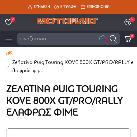
ΣΥΝΔΕΣΗ
ΕΓΓΡΑΦΗ
ΕΠΙΚΟΙΝΩΝΙΑ
0
0
0
Αναζήτηση εδώ
Ζελατίνα Puig Touring KOVE 800X GT/PRO/RALLY ε
λαφρώς φιμέ
ΖΕΛΑΤΊΝΑ PUIG TOURING
KOVE 800X GT/PRO/RALLY
ΕΛΑΦΡΏΣ ΦΙΜΈ