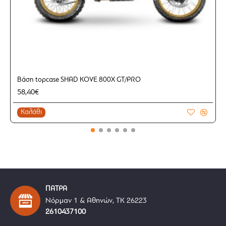
Βάση topcase SHAD KOVE 800X GT/PRO
58,40€
Καλάθι
ΠΑΤΡΑ
Νόρμαν 1 & Αθηνών, ΤΚ 26223
2610437100