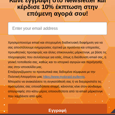
Κάνε εγγραφή στο Newsletter και
κέρδισε 10% έκπτωση στην
επόμενη αγορά σου!
Email
Χρησιμοποιούμε email και στοχευμένη διαδικτυακή διαφήμιση για να
σας αποστέλλουμε ενημερώσεις σχετικά με προϊόντα και υπηρεσίες,
προωθητικές προσφορές και άλλες επικοινωνίες μάρκετινγκ, με βάση τις
πληροφορίες που συλλέγουμε για εσάς, όπως η διεύθυνση email σας, η
γενική τοποθεσία σας, καθώς και το ιστορικό αγορών και περιήγησής
σας στην ιστοσελίδα μας.
Επεξεργαζόμαστε τα προσωπικά σας δεδομένα σύμφωνα με την
Πολιτική Απορρήτου μας
https://www.motoraid.eu/terms
.
Μπορείτε να ανακαλέσετε τη συγκατάθεσή σας ή να διαχειριστείτε τις
προτιμήσεις σας οποιαδήποτε στιγμή, κάνοντας κλικ στον σύνδεσμο
απεγγραφής στο κάτω μέρος οποιουδήποτε από τα email μάρκετινγκ
που λαμβάνετε από εμάς.
Εγγραφή