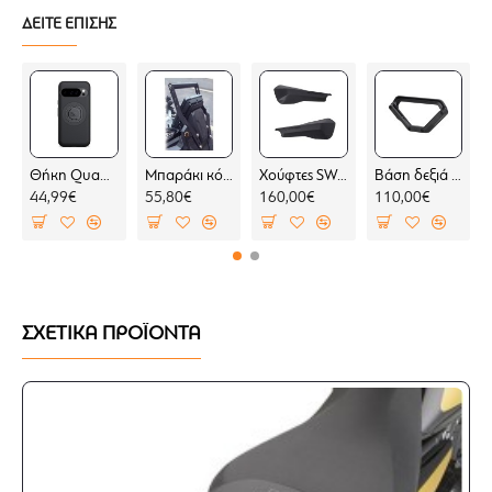
Απόσταση μεταξύ των τρυπών 32,5-41,5 χιλ.
ΔΕΙΤΕ ΕΠΙΣΗΣ
Κατασκευασμένοι από αλουμίνιο και βαμμένοι με
ανοδιωμένη βαφή
Κατάλληλοι για μοτοσυκλέτες με τιμόνι
διαμέτρου 28 χιλ.
Εύκολη εγκατάσταση
Θήκη Quad Lock MAG Google Pixel 10 Pro (μαγνητική)
Μπαράκι κόκπιτ KOVE 800 X PRO
Χούφτες SW-Motech Sport BMW F 450 GS (2 σημεία στήριξης)
Βάση δεξιά για σαμάρια SW-Motech V-LOC BMW F 450 GS (για BMW σχάρα)
44,99€
55,80€
160,00€
110,00€
ΣΧΕΤΙΚΑ ΠΡΟΪΟΝΤΑ