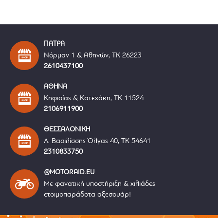
ΠΑΤΡΑ
Νόρμαν 1 & Αθηνών, ΤΚ 26223
2610437100
ΑΘΗΝΑ
Κηφισίας & Κατεχάκη, ΤΚ 11524
2106911900
ΘΕΣΣΑΛΟΝΙΚΗ
Λ. Βασιλίσσης Όλγας 40, ΤΚ 54641
2310833750
@MOTORAID.EU
Με φανατική υποστήριξη & χιλιάδες
ετοιμοπαράδοτα αξεσουάρ!