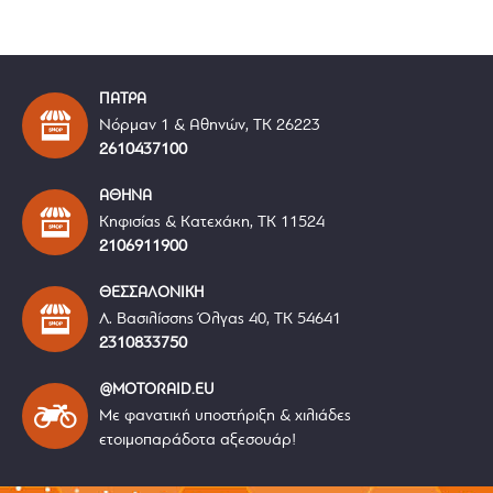
ΠΑΤΡΑ
Νόρμαν 1 & Αθηνών, ΤΚ 26223
2610437100
ΑΘΗΝΑ
Κηφισίας & Κατεχάκη, ΤΚ 11524
2106911900
ΘΕΣΣΑΛΟΝΙΚΗ
Λ. Βασιλίσσης Όλγας 40, ΤΚ 54641
2310833750
@MOTORAID.EU
Με φανατική υποστήριξη & χιλιάδες
ετοιμοπαράδοτα αξεσουάρ!