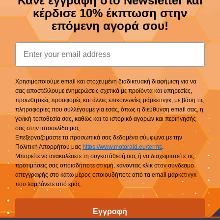
Κάνε εγγραφή στο Newsletter και
κέρδισε 10% έκπτωση στην
επόμενη αγορά σου!
Email
Χρησιμοποιούμε email και στοχευμένη διαδικτυακή διαφήμιση για να
σας αποστέλλουμε ενημερώσεις σχετικά με προϊόντα και υπηρεσίες,
προωθητικές προσφορές και άλλες επικοινωνίες μάρκετινγκ, με βάση τις
πληροφορίες που συλλέγουμε για εσάς, όπως η διεύθυνση email σας, η
γενική τοποθεσία σας, καθώς και το ιστορικό αγορών και περιήγησής
σας στην ιστοσελίδα μας.
Επεξεργαζόμαστε τα προσωπικά σας δεδομένα σύμφωνα με την
Πολιτική Απορρήτου μας
https://www.motoraid.eu/terms
.
Μπορείτε να ανακαλέσετε τη συγκατάθεσή σας ή να διαχειριστείτε τις
προτιμήσεις σας οποιαδήποτε στιγμή, κάνοντας κλικ στον σύνδεσμο
απεγγραφής στο κάτω μέρος οποιουδήποτε από τα email μάρκετινγκ
που λαμβάνετε από εμάς.
Εγγραφή