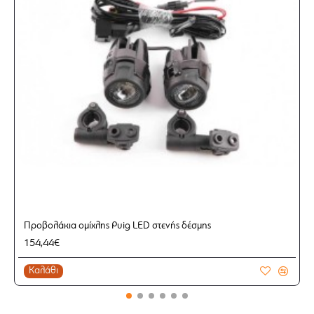
Προβολάκια ομίχλης Puig LED στενής δέσμης
154,44€
Καλάθι