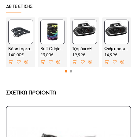
Απόσταση μεταξύ των τρυπών 32,5-41,5 χιλ.
ΔΕΙΤΕ ΕΠΙΣΗΣ
Κατασκευασμένοι από αλουμίνιο και βαμμένοι με
ανοδιωμένη βαφή
Κατάλληλοι για μοτοσυκλέτες με τιμόνι
διαμέτρου 28 χιλ.
Εύκολη εγκατάσταση
Βάση topcase SW-Motech ADVENTURE-RACK BMW F 450 GS μαύρη (για BMW σχάρα)
Buff Original EcoStrech Ignite Multi (μαντήλι λαιμού)
Τζαμάκι οθόνης/οργάνων Nano glass οργάνων Yamaha X-MAX 300 23- (σετ 2 ultra clear)
Φιλμ προστασίας οργάνων Yamaha X-MAX 300 23- (σετ 2 Ultra Clear)
140,00€
23,00€
19,99€
14,99€
ΣΧΕΤΙΚΑ ΠΡΟΪΟΝΤΑ