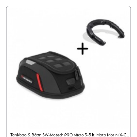
Αδιάβροχο κάλυμμα
Οδηγίες εγκατάστασης
Σημείωση:
Σε αυτό το προϊόν
περιλαμβάνεται
και η
βάση που είναι απαραίτητη για την στήριξη του
tankbag.
Tankbag & Βάση SW-Motech PRO Micro 3-5 lt. Moto Morini X-Cape 649