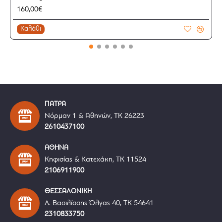
160,00€
Καλάθι
ΠΑΤΡΑ
Νόρμαν 1 & Αθηνών, ΤΚ 26223
2610437100
ΑΘΗΝΑ
Κηφισίας & Κατεχάκη, ΤΚ 11524
2106911900
ΘΕΣΣΑΛΟΝΙΚΗ
Λ. Βασιλίσσης Όλγας 40, ΤΚ 54641
2310833750