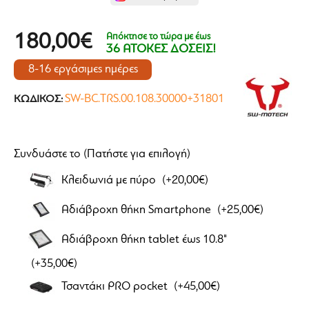
Απόκτησε το τώρα με έως
180,00€
36 ΑΤΟΚΕΣ ΔΟΣΕΙΣ!
8-16 εργάσιμες ημέρες
SW-BC.TRS.00.108.30000+31801
ΚΩΔΙΚΌΣ:
Συνδυάστε το (Πατήστε για επιλογή)
Κλειδωνιά με πύρο
(+20,00€)
Αδιάβροχη θήκη Smartphone
(+25,00€)
Αδιάβροχη θήκη tablet έως 10.8"
(+35,00€)
Τσαντάκι PRO pocket
(+45,00€)