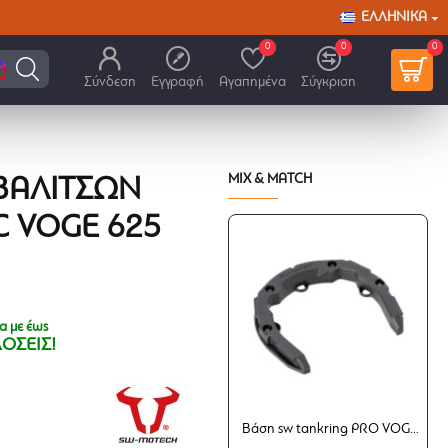
ΕΛΛΗΝΙΚΆ
0
0
0
Σύνδεση
Εγγραφή
Αγαπημένα
Σύγκριση
MIX & MATCH
 ΒΑΛΙΤΣΏΝ
 VOGE 625
α με έως
ΔΟΣΕΙΣ!
Βάση sw tankring PRO VOGE 625 DSX