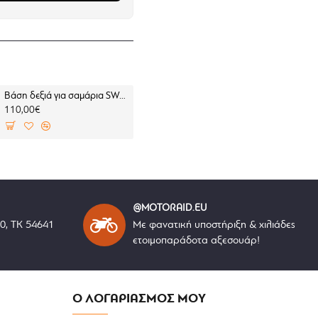
Βάση δεξιά για σαμάρια SW-Motech V-LOC BMW F 450 GS (για BMW σχάρα)
Βάση αριστερή για σαμάρια SW-Motech V-LOC BMW F 450 GS (για B
110,00€
110,00€
@MOTORAID.EU
40, ΤΚ 54641
Με φανατική υποστήριξη & χιλιάδες
ετοιμοπαράδοτα αξεσουάρ!
 και Adventure RACK
Ο ΛΟΓΑΡΙΑΣΜΟΣ ΜΟΥ