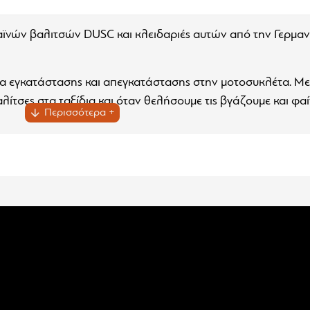
ών βαλιτσών DUSC και κλειδαριές αυτών από την Γερμανι
μα εγκατάστασης και απεγκατάστασης στην μοτοσυκλέτα. Με
ίτσες στα ταξίδια και όταν θελήσουμε τις βγάζουμε και φαί
 βαλίτσα 33 λίτρων. Η κατασκευή τους από ειδικά κατεργασ
ας δίνει τον τέλειο συνδυασμό αντοχής. Το εξωτερικό κέλυφ
α μικρή πτώση μπορεί να επανέλθει και πάλι στην αρχική τ
ρόμου διαδρομές. Οι βάσεις είναι αρκετά κοντά στην μοτοσυ
σες τοποθετημένες, χωρίς όμως να ακουμπούν πουθενά πάνω
νουν πάνω στις βάσεις μαζί με το ταυτόχρονο κλείσιμο στο
 με άνοιγμα και κλείσιμο της βαλίτσας με μια κίνηση! Η ανα
τασε στο τέλος της...