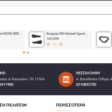
σεις (ράουλα)
Μπαράκι κόκπιτ KOVE 800 X PRO
Χούφτες SW-Motech Sport BMW F 450 GS (2 σημεία στήριξης)
160,00€
RO
στο μπρελόκ μας
ών
ΗΝΑ
ΘΕΣΣΑΛΟΝΙΚΗ
ισίας & Κατεχάκη, ΤΚ 11524
Λ. Βασιλίσσης Όλγας 
ι την Topcase
6911900
2310833750
ε τις βάσεις topcase της εταιρίας SW-Motech, Street RACK
ΣΗ ΠΕΛΑΤΩΝ
ΠΕΡΙΣΣΟΤΕΡΑ