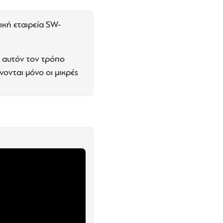
κή εταιρεία SW-
 αυτόν τον τρόπο
νονται μόνο οι μικρές
μένο πλαστικό ABS
ος είναι εύκαμπτο και
ου μορφή καθιστώντας
κλέτα για να μην
 της. Το νέο σύστημα
 καπάκι της βαλίτσας
ζήτηση για το πιο