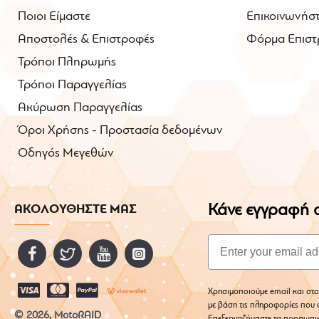
Ποιοι Είμαστε
Επικοινωνήστ
Αποστολές & Επιστροφές
Φόρμα Επιστ
Τρόποι Πληρωμής
Τρόποι Παραγγελίας
Ακύρωση Παραγγελίας
Όροι Χρήσης - Προστασία δεδομένων
Οδηγός Μεγεθών
Κάνε εγγραφή σ
ΑΚΟΛΟΥΘΗΣΤΕ ΜΑΣ
Email
Χρησιμοποιούμε email και στο
με βάση τις πληροφορίες που σ
© 2026, MotoRAID
Επεξεργαζόμαστε τα προσωπι