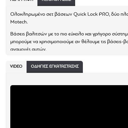
Ολοκληρωμένο σετ βάσεων Quick Lock PRO, δύο πλαϊν
Motech.
Βάσεις βαλιτσών με το πιο εύκολο και γρήγορο σύστη
μπορούμε να χρησιμοποιούμε αν θέλουμε τις βάσεις-βαλ
αναμονές αυτών.
Το σετ αποτελείται από μία βαλίτσα 41 λίτρων και μία
VIDEO
ΟΔΗΓΊΕΣ ΕΓΚΑΤΑΣΤΑΣΗΣ
πάχους 3 χιλιοστών με ανθεκτικό πλαίσιο αλουμινίου μ
ανθεκτικό στις γρατσουνιές, οπότε ακόμα και σε κάποι
έτσι τις DUSC ιδανικές ακόμα και για χρήση σε εκτός δ
μεγαλώνουν το πλάτος της μοτοσυκλέτας με τις βαλίτ
κλειδώματος που αποτελείται από αντάπτορες που μπαί
αλλά και στην βάση, εξασφαλίζει μεγάλη ευκολία χρήση
ολοκληρωμένο σύστημα βαλιτσών για κάθε διαδρομή έφ
Χαρακτηριστικά των βάσεων βαλιτσών: