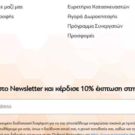
ε μαζί μας
Ευρετήριο Κατασκευαστών
ροφής
Αγορά Δωροεπιταγής
Πρόγραμμα Συνεργατών
Προσφορές
το Newsletter και κέρδισε 10% έκπτωση στ
χευμένη διαδικτυακή διαφήμιση για να σας αποστέλλουμε ενημερώσεις σχετικά με προϊό
υλλέγουμε για εσάς, όπως η διεύθυνση email σας, η γενική τοποθεσία σας, καθώς και τ
κά σας δεδομένα σύμφωνα με την Πολιτική Απορρήτου μας
https://www.motoraid.eu/te