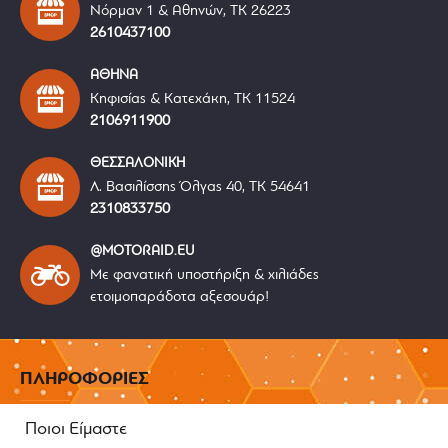
Νόρμαν 1 & Αθηνών, ΤΚ 26223
2610437100
ΑΘΗΝΑ
Κηφισίας & Κατεχάκη, ΤΚ 11524
2106911900
ΘΕΣΣΑΛΟΝΙΚΗ
Λ. Βασιλίσσης Όλγας 40, ΤΚ 54641
2310833750
@MOTORAID.EU
Με φανατική υποστήριξη & χιλιάδες
ετοιμοπαράδοτα αξεσουάρ!
ΠΛΗΡΟΦΟΡΙΕΣ
Ποιοι Είμαστε