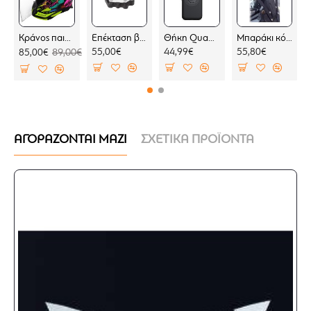
Κράνος παιδικό LS2 Funny II OF622 Joy
Επέκταση βάσης πλαϊνού σταντ SW-Motech Moto Guzzi Stelvio 23-
Θήκη Quad Lock MAG Google Pixel 10 Pro (μαγνητική)
Μπαράκι κόκπιτ KOVE 800 X PRO
55,00€
44,99€
55,80€
85,00€
89,00€
ΑΓΟΡΑΖΟΝΤΑΙ ΜΑΖΙ
ΣΧΕΤΙΚΑ ΠΡΟΪΟΝΤΑ