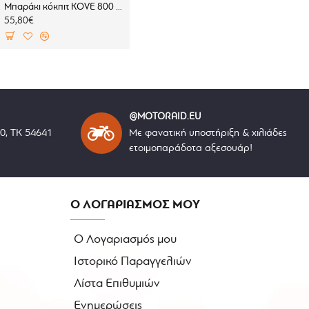
Μπαράκι κόκπιτ KOVE 800 X PRO
Χούφτες SW-Motech Sport BMW F 450 GS (2 σημεία στήριξης)
55,80€
160,00€
@MOTORAID.EU
40, ΤΚ 54641
Με φανατική υποστήριξη & χιλιάδες
ετοιμοπαράδοτα αξεσουάρ!
Ο ΛΟΓΑΡΙΑΣΜΟΣ ΜΟΥ
Ο Λογαριασμός μου
Ιστορικό Παραγγελιών
Λίστα Επιθυμιών
Ενημερώσεις