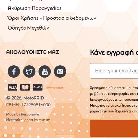
Ακύρωση Παραγγελίας
Όροι Χρήσης - Προστασία δεδομένων
Οδηγός Μεγεθών
Κάνε εγγραφή σ
ΑΚΟΛΟΥΘΗΣΤΕ ΜΑΣ
Email
Χρησιμοποιούμε email και στο
με βάση τις πληροφορίες που σ
© 2026, MotoRAID
Επεξεργαζόμαστε τα προσωπι
ΓΕ.ΜΗ. 171980816000
Μπορείτε να ανακαλέσετε τη σ
μάρκετινγκ που λαμβάνετε από
Made by Responsive
Network support by swissns