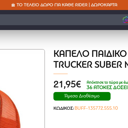
ΤΟ ΤΈΛΕΙΟ ΔΏΡΟ ΓΙΑ ΚΆΘΕ RIDER | ΔΩΡΟΚΆΡΤΑ
ΚΑΠΈΛΟ ΠΑΙΔΙΚΌ
TRUCKER SUBER 
Απόκτησε το τώρα με έω
21,95€
36 ΑΤΟΚΕΣ ΔΟΣΕΙ
Άμεσα Διαθέσιμο
BUFF-135772.555.10
ΚΩΔΙΚΌΣ: