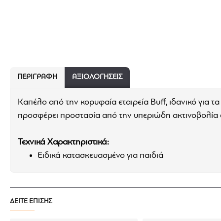
ΠΕΡΙΓΡΑΦΉ
ΑΞΙΟΛΟΓΗΣΕΙΣ
Καπέλο από την κορυφαία εταιρεία Buff, ιδανικό για τ
προσφέρει προστασία από την υπεριώδη ακτινοβολία δ
Τεχνικά Χαρακτηριστικά:
Ειδικά κατασκευασμένο για παιδιά
Εξαιρετική προστασία ενάντια στην UV προστασί
Εξαιρετική διαπνοή για άνεση
Ελαστικό για εξαιρετική εφαρμογή χωρίς έξτρα ρυ
ΔΕΙΤΕ ΕΠΙΣΗΣ