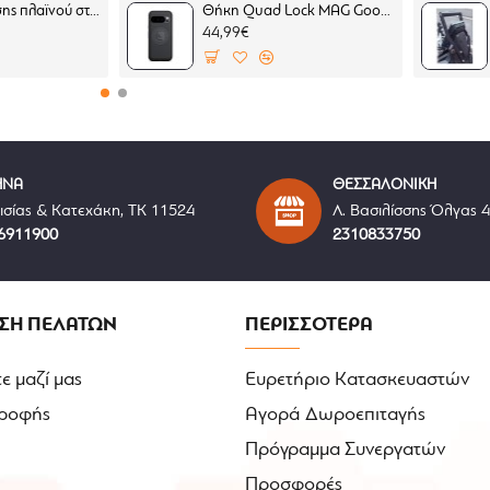
Επέκταση βάσης πλαϊνού σταντ SW-Motech Moto Guzzi Stelvio 23-
Θήκη Quad Lock MAG Google Pixel 10 Pro (μαγνητική)
44,99€
ΗΝΑ
ΘΕΣΣΑΛΟΝΙΚΗ
ισίας & Κατεχάκη, ΤΚ 11524
Λ. Βασιλίσσης Όλγας 
6911900
2310833750
ΣΗ ΠΕΛΑΤΩΝ
ΠΕΡΙΣΣΟΤΕΡΑ
ε μαζί μας
Ευρετήριο Κατασκευαστών
ροφής
Αγορά Δωροεπιταγής
Πρόγραμμα Συνεργατών
Προσφορές