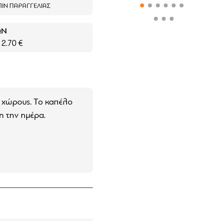
ΙΝ ΠΑΡΑΓΓΕΛΊΑΣ
ΩΝ
 2.70 €
ς χώρους. Το καπέλο
η την ημέρα.