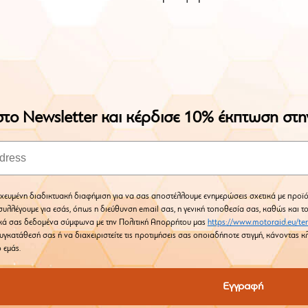
το Newsletter και κέρδισε 10% έκπτωση στ
χευμένη διαδικτυακή διαφήμιση για να σας αποστέλλουμε ενημερώσεις σχετικά με προϊό
υλλέγουμε για εσάς, όπως η διεύθυνση email σας, η γενική τοποθεσία σας, καθώς και τ
κά σας δεδομένα σύμφωνα με την Πολιτική Απορρήτου μας
https://www.motoraid.eu/te
υγκατάθεσή σας ή να διαχειριστείτε τις προτιμήσεις σας οποιαδήποτε στιγμή, κάνοντας
 εμάς.
Εγγραφή