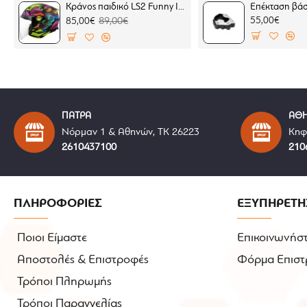
Κράνος παιδικό LS2 Funny II OF622 Joy
55,00€
85,00€
89,00€
ΠΑΤΡΑ
ΑΘ
Νόρμαν 1 & Αθηνών, ΤΚ 26223
Κηφ
2610437100
210
ΠΛΗΡΟΦΟΡΙΕΣ
ΕΞΥΠΗΡΕΤΗ
Ποιοι Είμαστε
Επικοινωνήστ
Αποστολές & Επιστροφές
Φόρμα Επιστ
Τρόποι Πληρωμής
Τρόποι Παραγγελίας