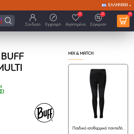
ΕΛΛΗΝΙΚΆ
0
0
0
Σύνδεση
Εγγραφή
Αγαπημένα
Σύγκριση
MIX & MATCH
 BUFF
MULTI
ς
Σ!
Παιδικό ισοθερμικό παντελόνι Brunotti Bobby μαύρο (1ου επιπέδου)