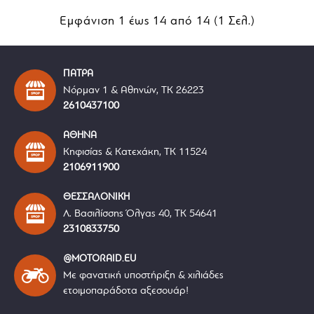
Εμφάνιση 1 έως 14 από 14 (1 Σελ.)
ΠΑΤΡΑ
Νόρμαν 1 & Αθηνών, ΤΚ 26223
2610437100
ΑΘΗΝΑ
Κηφισίας & Κατεχάκη, ΤΚ 11524
2106911900
ΘΕΣΣΑΛΟΝΙΚΗ
Λ. Βασιλίσσης Όλγας 40, ΤΚ 54641
2310833750
@MOTORAID.EU
Με φανατική υποστήριξη & χιλιάδες
ετοιμοπαράδοτα αξεσουάρ!