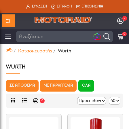
ΣΥΝΔΕΣΗ
ΕΓΓΡΑΦΗ
ΕΠΙΚΟΙΝΩΝΙΑ
0
0
0
Αναζήτηση εδώ
Κατασκευαστής
Wurth
WURTH
ΣΕ ΑΠΟΘΕΜΑ
ΜΕ ΠΑΡΑΓΓΕΛΙΑ
ΟΛΑ
0