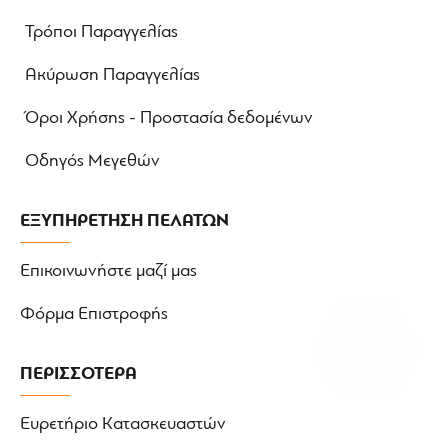
εξαγωγής στο πίσω μέρος
Τρόποι Παραγγελίας
Όλα τα εσωτερικά μαξιλάρια έχουν δυνατότητα
αφαίρεσης και πλυσίματος
Ακύρωση Παραγγελίας
Αναμονές για τοποθέτηση ενδοεπικοινωνίας
Αποσπώμενο υποσιάγωνο και επιρρίνιο
Όροι Χρήσης - Προστασία δεδομένων
Ασφάλιση κράνους με σύστημα D-Ring
Οδηγός Μεγεθών
Πληρεί προδιαγραφές ασφαλείας ECE 22-06
Εγγύηση 5 έτη
ΕΞΥΠΗΡΕΤΗΣΗ ΠΕΛΑΤΩΝ
Η συσκευασία περιλαμβάνει:
Κράνος
Επικοινωνήστε μαζί μας
Pinlock EVO
Φόρμα Επιστροφής
Επιρρίνιο
Υποσιάγωνο
Θήκη κράνους
ΠΕΡΙΣΣΟΤΕΡΑ
Λάδι σιλικόνης
Οδηγίες χρήσεως
Ευρετήριο Κατασκευαστών