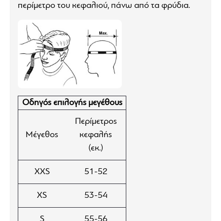
Το SHOEI NXR 2 εκτός από την εξαιρετική ακαμψία,
περίμετρο του κεφαλιού, πάνω από τα φρύδια.
έχει επίσης κορυφαία αεροδυναμική σχεδίαση,
εξαιρετική ορατότητα, βελτιστοποιημένο αερισμό και
μαλακή εσωτερική επένδυση. Για την κατασκευή του,
η SHOEI έχει συνδυάσει ένα μείγμα οργανικών και
σύνθετων ινών σε διάφορα στρώματα,
επιτυγχάνοντας έτσι ένα εξωτερικό κέλυφος που
απορροφά τις κρούσεις. Ένα από τα ξεχωριστά
Οδηγός επιλογής μεγέθους
χαρακτηριστικά του NXR 2 είναι ότι το κέλυφος
έρχεται σε τέσσερα διαφορετικά μεγέθη. Το κράνος
Περίμετρος
είναι λίγο πιο βαρύ από το προηγούμενο μοντέλο και
Μέγεθος
κεφαλής
ο λόγος αύξησης βάρους οφείλεται στις επιπλέον
(εκ.)
απαιτήσεις των νέων προδιαγραφών ασφαλείας.
XXS
51-52
Η ζελατίνα του κράνους έχει υποστεί την πιο μεγάλη
αναβάθμιση, βελτιωμένη από πολλές απόψεις. Έχει
XS
53-54
νέο σύστημα κλειδώματος στο κέντρο και όχι το
S
55-56