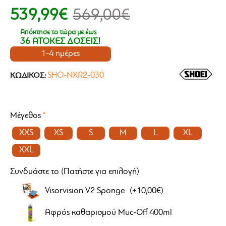
539,99€
569,00€
Απόκτησε το τώρα με έως
36 ΑΤΟΚΕΣ ΔΟΣΕΙΣ!
1-4 ημέρες
SHO-NXR2-030
ΚΩΔΙΚΌΣ:
Μέγεθος
XXS
XS
S
M
L
XL
XXL
Συνδυάστε το (Πατήστε για επιλογή)
Visorvision V2 Sponge
(+10,00€)
Αφρός καθαρισμού Muc-Off 400ml