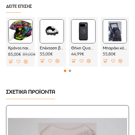
Απόσταση μεταξύ των τρυπών 32,5-41,5 χιλ.
ΔΕΙΤΕ ΕΠΙΣΗΣ
Κατασκευασμένοι από αλουμίνιο και βαμμένοι με
ανοδιωμένη βαφή
Κατάλληλοι για μοτοσυκλέτες με τιμόνι
διαμέτρου 28 χιλ.
Εύκολη εγκατάσταση
Κράνος παιδικό LS2 Funny II OF622 Joy
Επέκταση βάσης πλαϊνού σταντ SW-Motech Moto Guzzi Stelvio 23-
Θήκη Quad Lock MAG Google Pixel 10 Pro (μαγνητική)
Μπαράκι κόκπιτ KOVE 800 X PRO
55,00€
44,99€
55,80€
85,00€
89,00€
ΣΧΕΤΙΚΑ ΠΡΟΪΟΝΤΑ