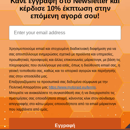
Κάνε εγγραφή στο Newsletter και
κέρδισε 10% έκπτωση στην
επόμενη αγορά σου!
Email
Χρησιμοποιούμε email και στοχευμένη διαδικτυακή διαφήμιση για να
σας αποστέλλουμε ενημερώσεις σχετικά με προϊόντα και υπηρεσίες,
προωθητικές προσφορές και άλλες επικοινωνίες μάρκετινγκ, με βάση τις
πληροφορίες που συλλέγουμε για εσάς, όπως η διεύθυνση email σας, η
γενική τοποθεσία σας, καθώς και το ιστορικό αγορών και περιήγησής
σας στην ιστοσελίδα μας.
Επεξεργαζόμαστε τα προσωπικά σας δεδομένα σύμφωνα με την
Πολιτική Απορρήτου μας
https://www.motoraid.eu/terms
.
Μπορείτε να ανακαλέσετε τη συγκατάθεσή σας ή να διαχειριστείτε τις
προτιμήσεις σας οποιαδήποτε στιγμή, κάνοντας κλικ στον σύνδεσμο
απεγγραφής στο κάτω μέρος οποιουδήποτε από τα email μάρκετινγκ
που λαμβάνετε από εμάς.
Εγγραφή