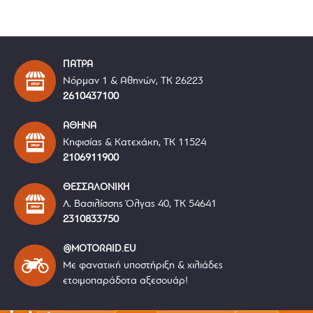
ΠΑΤΡΑ
Νόρμαν 1 & Αθηνών, ΤΚ 26223
2610437100
ΑΘΗΝΑ
Κηφισίας & Κατεχάκη, ΤΚ 11524
2106911900
ΘΕΣΣΑΛΟΝΙΚΗ
Λ. Βασιλίσσης Όλγας 40, ΤΚ 54641
2310833750
@MOTORAID.EU
Με φανατική υποστήριξη & χιλιάδες
ετοιμοπαράδοτα αξεσουάρ!