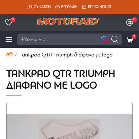
ΣΥΝΔΕΣΗ
ΕΓΓΡΑΦΗ
ΕΠΙΚΟΙΝΩΝΙΑ
0
0
0
Ανα
Tankpad QTR Triumph διάφανο με logo
TANKPAD QTR TRIUMPH
ΔΙΆΦΑΝΟ ΜΕ LOGO