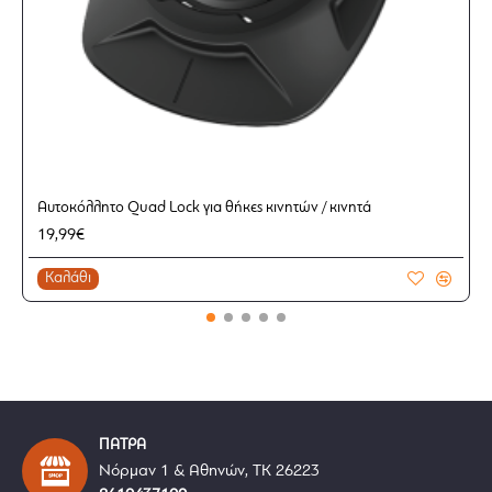
Αυτοκόλλητο Quad Lock για θήκες κινητών / κινητά
19,99€
Καλάθι
ΠΑΤΡΑ
Νόρμαν 1 & Αθηνών, ΤΚ 26223