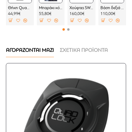
Θήκη Quad Lock MAG Google Pixel 10 Pro (μαγνητική)
Μπαράκι κόκπιτ KOVE 800 X PRO
Χούφτες SW-Motech Sport BMW F 450 GS (2 σημεία στήριξης)
Βάση δεξιά για σαμάρια SW-Motech V-LOC BMW F 450 GS (για BMW σχάρα)
44,99€
55,80€
160,00€
110,00€
ΑΓΟΡΑΖΟΝΤΑΙ ΜΑΖΙ
ΣΧΕΤΙΚΑ ΠΡΟΪΟΝΤΑ