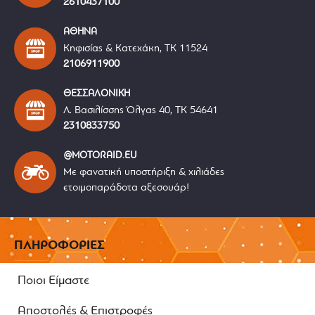
2610437100
ΑΘΗΝΑ
Κηφισίας & Κατεχάκη, ΤΚ 11524
2106911900
ΘΕΣΣΑΛΟΝΙΚΗ
Λ. Βασιλίσσης Όλγας 40, ΤΚ 54641
2310833750
@MOTORAID.EU
Με φανατική υποστήριξη & χιλιάδες
ετοιμοπαράδοτα αξεσουάρ!
ΠΛΗΡΟΦΟΡΙΕΣ
Ποιοι Είμαστε
Αποστολές & Επιστροφές