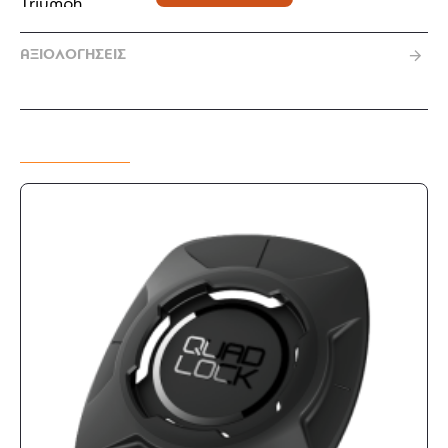
Triumph
Χαρακτηριστικά:
ΑΞΙΟΛΟΓΗΣΕΙΣ
Υψηλής ποιότητας και αντοχής ελαστομερές
πολυουρεθάνιο
Προστατεύει το ντεπόζιτο από εκδορές και
MIX & MATCH
χτυπήματα.
Διαστάσεις (Μ x Π): 20 x 13 εκ.
Χρώμα διάφανο με logo Triumph