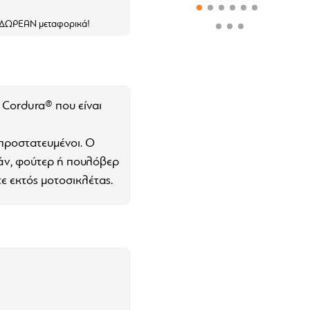
ε ΔΩΡΕΑΝ μεταφορικά!
z Cordura® που είναι
προστατευμένοι. O
άν, φούτερ ή πουλόβερ
τε εκτός μοτοσικλέτας.
ει τέλεια. Εμείς το