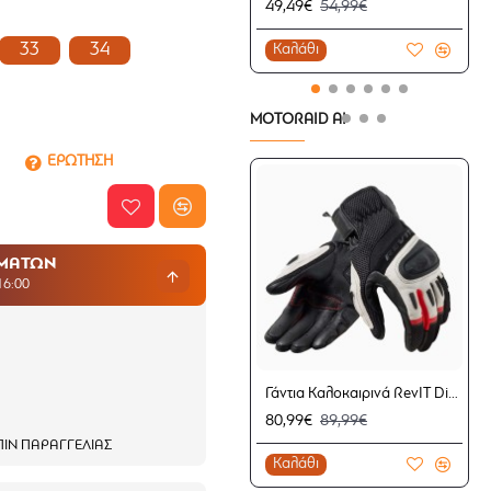
49,49€
54,99€
33
34
Καλάθι
MOTORAID AI
ΕΡΩΤΗΣΗ
ΗΜΑΤΩΝ
16:00
Γάντια Καλοκαιρινά RevIT Dirt 4 μαύρα-κόκκινα
80,99€
89,99€
ΙΝ ΠΑΡΑΓΓΕΛΊΑΣ
Καλάθι