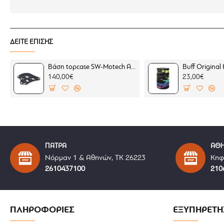
Γραμμή παντελονιού skinny fit για τέλεια εφαρμο
Αναμονές για προστατευτικά
SEESMART™ CE-leve
Άνεση κατά το κάθισμα χωρίς τραβήγματα στα ση
ΔΕΙΤΕ ΕΠΙΣΗΣ
Τριπλές ραφές για μεγαλύτερη αντοχή και ανθεκτ
Τσέπες στα εμπρός και στα πίσω μέρη του παντελ
Βάση topcase SW-Motech ADVENTURE-RACK BMW F 450 GS μαύρη (για BMW σχάρα)
140,00€
23,00€
ΠΑΤΡΑ
ΑΘ
Νόρμαν 1 & Αθηνών, ΤΚ 26223
Κηφ
2610437100
210
ΠΛΗΡΟΦΟΡΙΕΣ
ΕΞΥΠΗΡΕΤΗ