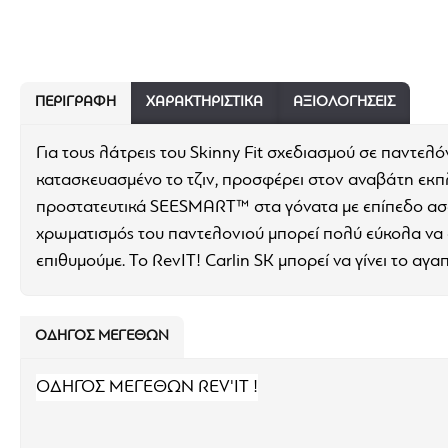
ΠΕΡΙΓΡΑΦΉ
ΧΑΡΑΚΤΗΡΙΣΤΙΚΆ
ΑΞΙΟΛΟΓΗΣΕΙΣ
Για τους λάτρεις του Skinny Fit σχεδιασμού σε παντελόν
κατασκευασμένο το τζιν, προσφέρει στον αναβάτη εκπλη
προστατευτικά
SEESMART™ στα γόνατα με επίπεδο ασφα
χρωματισμός του παντελονιού μπορεί πολύ εύκολα να
επιθυμούμε. Το RevIT! Carlin SK μπορεί να γίνει το αγ
Η αίσθηση που έχουμε όταν το φοράμε είναι εξαιρετική
φοράμε και στα καταστήματα MotoRAID όλη μέρα προκ
ΟΔΗΓΌΣ ΜΕΓΕΘΏΝ
Χαρακτηριστικά:
ΟΔΗΓΟΣ ΜΕΓΕΘΩΝ REV'IT !
Υλικό κατασκευής 12.5oz Cordura® denim
Προστατευτικά SEESMART™ CE-level 1 στα γόνα