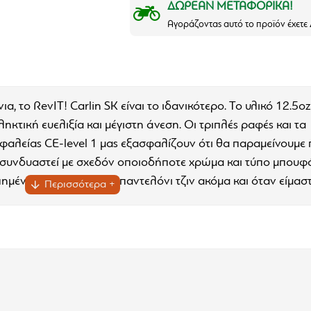
ΔΩΡΕΑΝ ΜΕΤΑΦΟΡΙΚΑ!
Αγοράζοντας αυτό το προϊόν έχετ
ια, το RevIT! Carlin SK είναι το ιδανικότερο. Το υλικό 12.5o
κτική ευελιξία και μέγιστη άνεση. Οι τριπλές ραφές και τα
λείας CE-level 1 μας εξασφαλίζουν ότι θα παραμείνουμε 
 συνδυαστεί με σχεδόν οποιοδήποτε χρώμα και τύπο μπουφ
απημένο μας καθημερινό παντελόνι τζιν ακόμα και όταν είμασ
,
διαθέτει και ελαστικότητα το οποίο σημαίνει ότι θα μας κάτσ
ειμένου να εξυπηρετούμε.
τα