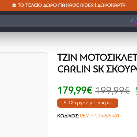
ΤΟ ΤΈΛΕΙΟ ΔΏΡΟ ΓΙΑ ΚΆΘΕ RIDER | ΔΩΡΟΚΆΡΤΑ
ΤΖΙΝ ΜΟΤΟΣΙΚΛΈΤ
CARLIN SK ΣΚΟΎ
179,99€
199,99€
6-12 εργάσιμες ημέρες
REV-FPJ046/6341
ΚΩΔΙΚΌΣ: