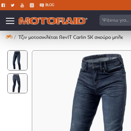
BLOG
Ψάχνω για...
Τζιν μοτοσικλέτας RevIT Carlin SK σκούρο μπλε