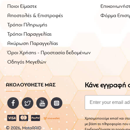
Ποιοι Είμαστε
Επικοινωνήστ
Αποστολές & Επιστροφές
Φόρμα Επιστ
Τρόποι Πληρωμής
Τρόποι Παραγγελίας
Ακύρωση Παραγγελίας
Όροι Χρήσης - Προστασία δεδομένων
Οδηγός Μεγεθών
Κάνε εγγραφή σ
ΑΚΟΛΟΥΘΗΣΤΕ ΜΑΣ
Email
Χρησιμοποιούμε email και στο
με βάση τις πληροφορίες που σ
© 2026, MotoRAID
Επεξεργαζόμαστε τα προσωπι