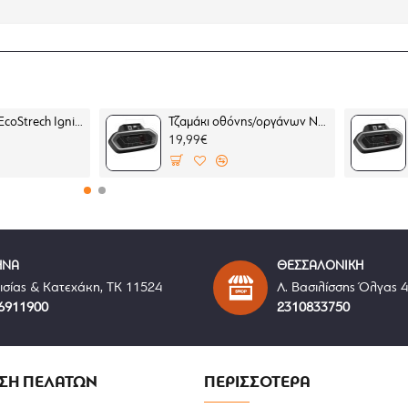
γή
l 1
στην περιοχή των γοφών (
ΔΕΝ
περιλαμβάνονται)
μεία επαφής που έχουν να κάνουν με την άνεση
ικότητα
ονιού
Buff Original EcoStrech Ignite Multi (μαντήλι λαιμού)
Τζαμάκι οθόνης/οργάνων Nano glass οργάνων Yamaha X-MAX 300 23- (σετ 2 ultra clear)
19,99€
ΗΝΑ
ΘΕΣΣΑΛΟΝΙΚΗ
ισίας & Κατεχάκη, ΤΚ 11524
Λ. Βασιλίσσης Όλγας 
6911900
2310833750
ΣΗ ΠΕΛΑΤΩΝ
ΠΕΡΙΣΣΟΤΕΡΑ