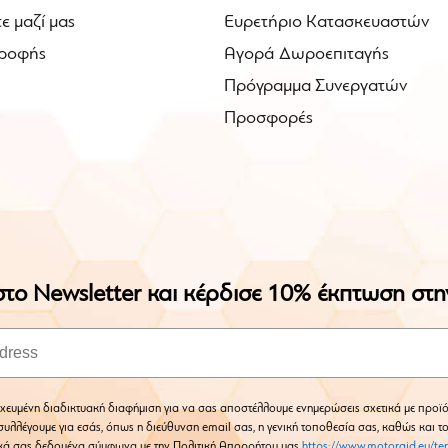
ε μαζί μας
Ευρετήριο Κατασκευαστών
ροφής
Αγορά Δωροεπιταγής
Πρόγραμμα Συνεργατών
Προσφορές
το Newsletter και κέρδισε 10% έκπτωση στ
χευμένη διαδικτυακή διαφήμιση για να σας αποστέλλουμε ενημερώσεις σχετικά με προϊό
υλλέγουμε για εσάς, όπως η διεύθυνση email σας, η γενική τοποθεσία σας, καθώς και τ
κά σας δεδομένα σύμφωνα με την Πολιτική Απορρήτου μας
https://www.motoraid.eu/te