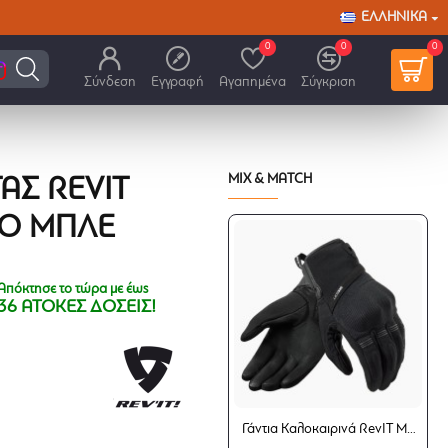
ΕΛΛΗΝΙΚΆ
0
0
0
Σύνδεση
Εγγραφή
Αγαπημένα
Σύγκριση
MIX & MATCH
ΑΣ REVIT
ΡΟ ΜΠΛΕ
Απόκτησε το τώρα με έως
36 ΑΤΟΚΕΣ ΔΟΣΕΙΣ!
Γάντια Καλοκαιρινά RevIT Mosca 2 μαύρα