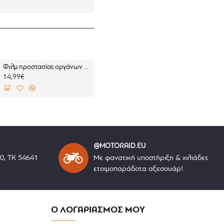
Φιλμ προστασίας οργάνων Yamaha X-MAX 300 23- (σετ 2 Ultra Clear)
Τζαμάκι οθόνης/οργάνων Nano glass οργάνων Yamaha N-Max 125 25- (σετ 2 ultra clear)
14,99€
19,99€
@MOTORAID.EU
40, ΤΚ 54641
Με φανατική υποστήριξη & χιλιάδες
ετοιμοπαράδοτα αξεσουάρ!
Ο ΛΟΓΑΡΙΑΣΜΟΣ ΜΟΥ