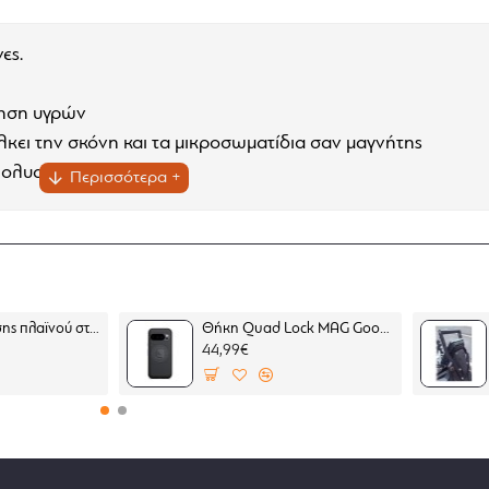
ες.
φηση υγρών
έλκει την σκόνη και τα μικροσωματίδια σαν μαγνήτης
ολυαμίδιο
Επέκταση βάσης πλαϊνού σταντ SW-Motech Moto Guzzi Stelvio 23-
Θήκη Quad Lock MAG Google Pixel 10 Pro (μαγνητική)
44,99€
ριο μέχρι τους 90 βαθμούς Κελσίου. Όσο περισσότερο πλένε
ίνεται. Μην χρησιμοποιείτε χλωρίνη ή μαλακτικό διότι κατα